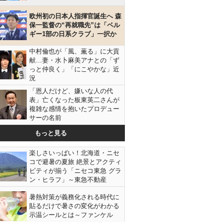
欧州初の日本人指揮官誕生へ 森
保一監督の“再就職先”は「ベル
ギー1部の日系クラブ」一択か
中村倫也が「風、薫る」に大貢
献…妻・水卜麻美アナとの「ず
っと仲良く」「にこやかな」近
況
「恩人だけど、嫌いな人の代
表」亡くなった板東英二さんが
複雑な感情を抱いたプロデュー
サーの名前
もっと見る
楽しさいっぱい！北海道・ニセ
コで避暑の夏旅 絶景とアクティ
ビティが揃う「ニセコ東急 グラ
ン・ヒラフ」～東急不動産
暑熱対策が義務化される時代に
貼るだけで暑さの変化がわかる
示温シールとは～ファンケル