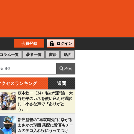
会員登録
ログイン
コラム一覧
著者一覧
書籍
紙面
アクセスランキング
週間
萩本欽一〈34〉私の“運”論 大
谷翔平のカネを使い込んだ通訳
に「小さな声で『ありがと
う』」
新庄監督の“再就職先”に挙がる
まさかの球団 采配に賛否もチー
ムのテコ入れ役にうってつけ