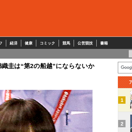
フ
経済
健康
コミック
競馬
公営競技
書籍
織圭は“第2の船越”にならないか
1
2