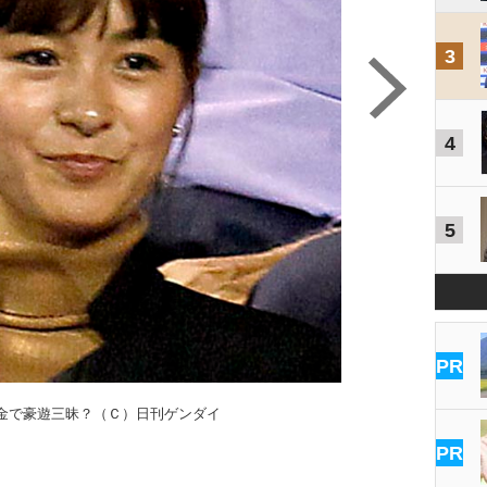
3
4
5
PR
金で豪遊三昧？（Ｃ）日刊ゲンダイ
PR