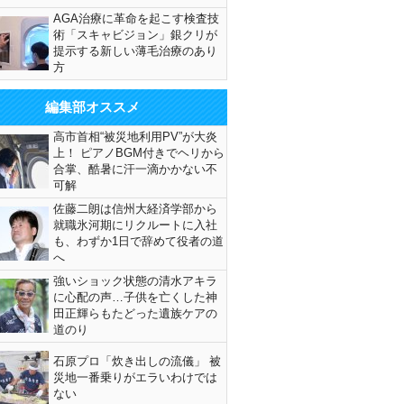
AGA治療に革命を起こす検査技
術「スキャビジョン」銀クリが
提示する新しい薄毛治療のあり
方
編集部オススメ
高市首相“被災地利用PV”が大炎
上！ ピアノBGM付きでヘリから
合掌、酷暑に汗一滴かかない不
可解
佐藤二朗は信州大経済学部から
就職氷河期にリクルートに入社
も、わずか1日で辞めて役者の道
へ
強いショック状態の清水アキラ
に心配の声…子供を亡くした神
田正輝らもたどった遺族ケアの
道のり
石原プロ「炊き出しの流儀」 被
災地一番乗りがエラいわけでは
ない