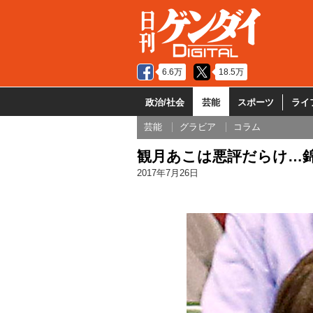
6.6万
18.5万
政治/社会
芸能
スポーツ
ライ
芸能
グラビア
コラム
観月あこは悪評だらけ…錦
2017年7月26日