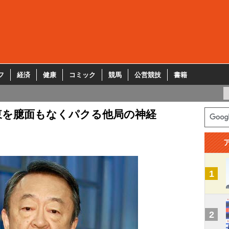
フ
経済
健康
コミック
競馬
公営競技
書籍
東を臆面もなくパクる他局の神経
1
2