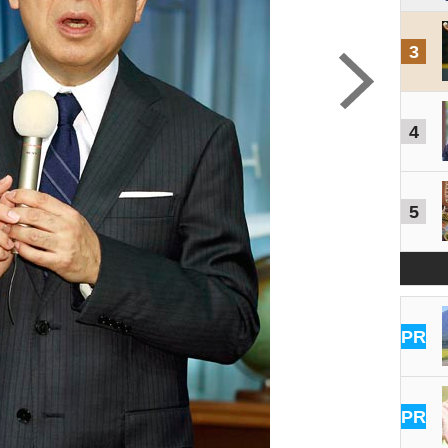
3
4
5
PR
PR