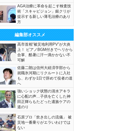
AGA治療に革命を起こす検査技
術「スキャビジョン」銀クリが
提示する新しい薄毛治療のあり
方
編集部オススメ
高市首相“被災地利用PV”が大炎
上！ ピアノBGM付きでヘリから
合掌、酷暑に汗一滴かかない不
可解
佐藤二朗は信州大経済学部から
就職氷河期にリクルートに入社
も、わずか1日で辞めて役者の道
へ
強いショック状態の清水アキラ
に心配の声…子供を亡くした神
田正輝らもたどった遺族ケアの
道のり
石原プロ「炊き出しの流儀」 被
災地一番乗りがエラいわけでは
ない