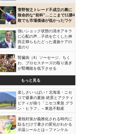
菅野智之トレード不成立の裏に
致命的な“前科”…ここまで11勝4
敗でも市場価値が低かったワケ
強いショック状態の清水アキラ
に心配の声…子供を亡くした神
田正輝らもたどった遺族ケアの
道のり
腎臓病（4）ソーセージ、ちく
わ、プロセスチーズの取り過ぎ
が腎機能を低下させる
もっと見る
楽しさいっぱい！北海道・ニセ
コで避暑の夏旅 絶景とアクティ
ビティが揃う「ニセコ東急 グラ
ン・ヒラフ」～東急不動産
暑熱対策が義務化される時代に
貼るだけで暑さの変化がわかる
示温シールとは～ファンケル