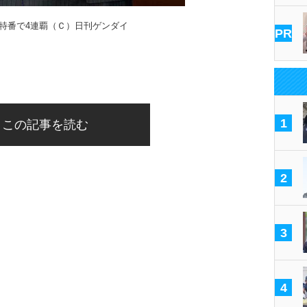
特番で4連覇（Ｃ）日刊ゲンダイ
PR
1
この記事を読む
2
3
4