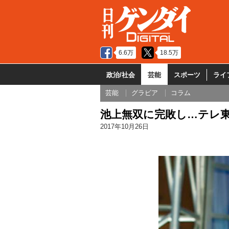
6.6万
18.5万
政治/社会
芸能
スポーツ
ライ
芸能
グラビア
コラム
池上無双に完敗し…テレ
2017年10月26日