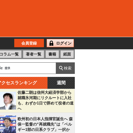
会員登録
ログイン
コラム一覧
著者一覧
書籍
紙面
アクセスランキング
週間
佐藤二朗は信州大経済学部から
就職氷河期にリクルートに入社
も、わずか1日で辞めて役者の道
へ
欧州初の日本人指揮官誕生へ 森
保一監督の“再就職先”は「ベル
ギー1部の日系クラブ」一択か