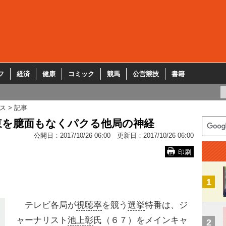
フ
経済
健康
コミック
競馬
公営競技
書籍
ス
記事
東を臆面もなくパクる他局の神経
公開日：
2017/10/26 06:00
更新日：
2017/10/26 06:00
印刷
1
テレビ各局が
視聴率
を競う
選挙
特番は、ジ
ャーナリスト
池上彰
氏（６７）をメインキャ
2