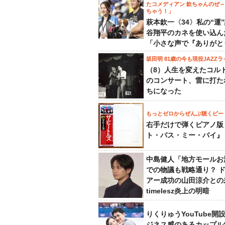
たコメディアン 欽ちゃんのぜ
ちゃう！」
萩本欽一〈34〉私の“運
谷翔平のカネを使い込ん
「小さな声で『ありがと
坂田明 81歳の今も現役JAZZラ
（8）人生を変えたコル
のコンサート、雷に打た
ちになった
もっとゼロからぜんぶ聴くビー
右手だけで弾くピアノ版
ト・パス・ミー・バイ』
中島健人「地方モールお
での物議も戦略通り？ 
アー成功の山田涼介との
timelesz炎上の明暗
りくりゅうYouTube開
ジネス感のあるカップル