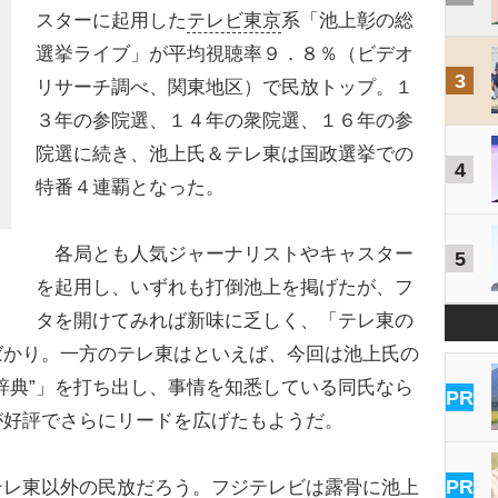
スターに起用した
テレビ東京
系「池上彰の総
選挙ライブ」が平均視聴率９．８％（ビデオ
3
リサーチ調べ、関東地区）で民放トップ。１
３年の参院選、１４年の衆院選、１６年の参
院選に続き、池上氏＆テレ東は国政選挙での
4
特番４連覇となった。
各局とも人気ジャーナリストやキャスター
5
を起用し、いずれも打倒池上を掲げたが、フ
タを開けてみれば新味に乏しく、「テレ東の
ばかり。一方のテレ東はといえば、今回は池上氏の
辞典”」を打ち出し、事情を知悉している同氏なら
PR
が好評でさらにリードを広げたもようだ。
PR
レ東以外の民放だろう。
フジテレビ
は露骨に池上