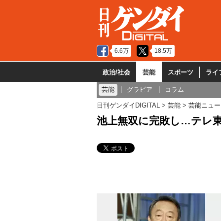
6.6万
18.5万
政治/社会
芸能
スポーツ
ライ
芸能
グラビア
コラム
日刊ゲンダイDIGITAL
芸能
芸能ニュー
池上無双に完敗し…テレ