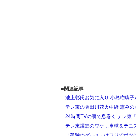
■関連記事
池上彰氏お気に入り 小島瑠璃子
テレ東の隅田川花火中継 恵みの雨
24時間TVの裏で息巻く テレ
テレ東躍進のワケ…卓球＆テニ
「孤独のグルメ」はフジでボツ