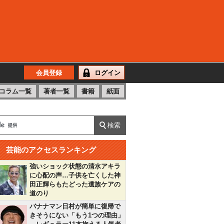
会員登録
ログイン
コラム一覧
著者一覧
書籍
紙面
芸能のアクセスランキング
強いショック状態の清水アキラ
に心配の声…子供を亡くした神
田正輝らもたどった遺族ケアの
道のり
バナナマン日村が簡単に復帰で
きそうにない「もう1つの理由」