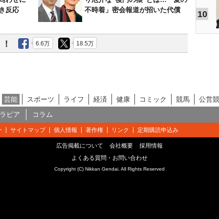
き反応
不時着」密会報道が招いた代償
10
う！
6.6万
18.5万
芸能
スポーツ
ライフ
経済
健康
コミック
競馬
公営
ラビア
コラム
ー
サイトマップ
個人情報
著作権
リンク
定期購読申込み
広告掲載について
会社概要
採用情報
よくある質問・お問い合わせ
Copyright (C) Nikkan Gendai. All Rights Reserved