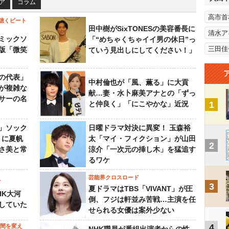
ア
コラム
高市首
聴くビート
田中樹がSixTONESの美容番長に
清水ア
ミックソ
「“めちゃくちゃイイ男の休日”っ
三田佳
版「微笑
ていう見出しにしてください！」
の代表」
中村倫也が「風、薫る」に大貢
が複雑な
献…妻・水卜麻美アナとの「ずっ
サーの名
と仲良く」「にこやかな」近況
1
」ソック
日曜ドラマ対決に異変！ 玉森裕
』に夏帆
太「マイ・フィクション」が山田
2
さ美と常
涼介「一次元の挿し木」を猛追す
るワケ
芸能界クロスロード
ビ
3
夏ドラマはTBS「VIVANT」が圧
HK大河
倒、フジは軒並み苦戦…主演を任
していた
せられる女優は案外少ない
4
の間を変え