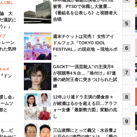
NHK職員が番組出演者からの性
～んぶ話し
被害、PTSDで休職し大激震…
《番組名を公表しろ》と視聴者大
”論 大
合唱
だ通訳に
5
う』」
イブ
週末チケットは完売！ 女性アイ
トレーン
ドルフェス「TOKYO IDOL
6
れた気持
FESTIVAL」の現在地 ～現地ルポ
～
GACKT“一流芸能人”の主演月9
トルズ
7
が視聴率4％台…「格付け」87連
『ドン
勝の絶対王者に突きつけられた試
練
8
渡し会」
12年ぶり連ドラ主演の榮倉奈々
ドームツ
が綾瀬はるかを超える日…アラフ
差と
ォー女優「最新勢力図」変動の兆
し
9
設も…ビ
三山凌輝にとって義父・水谷豊よ
匂わせに
り厄介な“後門の狼”とは…「愛の