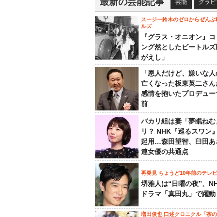
最新の芸能記事
芸能
グラビ
スージー鈴木のゼロからぜんぶ
ルズ
『グラス・オニオン』コ
ング然としたビートルズ
がえし」
「恩人だけど、嫌いな人
亡くなった板東英二さん
感情を抱いたプロデュー
前
バカリ組は妻「夢眠ねむ
リ？ NHK『巡るスワン
起用…森田望智、臼田あ
連女優の共通点
再発見 ちょうど10年前のテレ
堺雅人は“日曜の夜”、N
ドラマ「真田丸」で躍動
増田俊也 口述クロニクル「茶