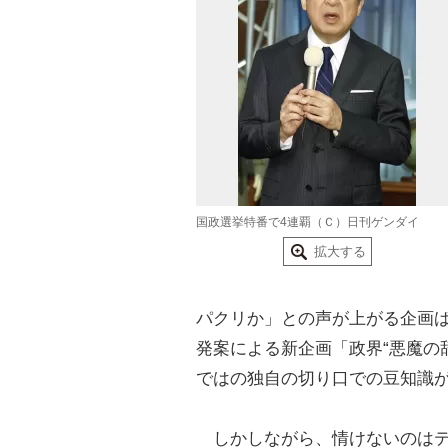
国政選挙特番で4連覇（Ｃ）日刊ゲンダイ
拡大する
パクリか」との声が上がる企画
発案による新企画「政界“悪魔の
ではの独自の切り口での豆知識
しかしながら、情けないのはテ