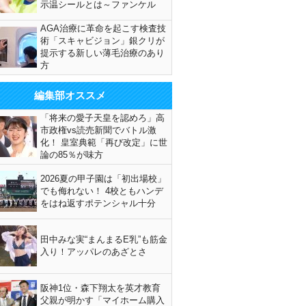
示温シールとは～ファンケル
AGA治療に革命を起こす検査技
術「スキャビジョン」銀クリが
提示する新しい薄毛治療のあり
方
編集部オススメ
「将来の愛子天皇を認めろ」高
市政権vs読売新聞でバトル激
化！ 皇室典範「再び改定」に世
論の85％が味方
2026夏の甲子園は「初出場校」
でも侮れない！ 4校ともハンデ
をはね返すポテンシャル十分
田中みな実“まんまるE乳”も筋金
入り！アッパレのあざとさ
阪神1位・森下翔太を英才教育
父親が明かす「マイホーム購入