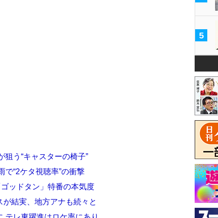
5
が狙う“キャスターの椅子”
で“2ケタ視聴率”の衝撃
東「ゴッドタン」特番の本気度
スが結実、地方アナも続々と
に テレ東躍進はロケ率にあり