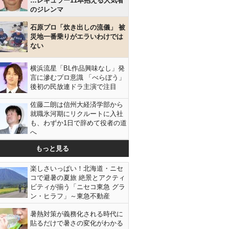
…レギュラー11本抱える人気者
のジレンマ
石原プロ「炊き出しの流儀」 被
災地一番乗りがエラいわけでは
ない
横浜流星「BL作品興味なし」発
言に滲むプロ意識 「べらぼう」
後初の民放連ドラ主演で注目
佐藤二朗は信州大経済学部から
就職氷河期にリクルートに入社
も、わずか1日で辞めて役者の道
へ
もっと見る
楽しさいっぱい！北海道・ニセ
コで避暑の夏旅 絶景とアクティ
ビティが揃う「ニセコ東急 グラ
ン・ヒラフ」～東急不動産
暑熱対策が義務化される時代に
貼るだけで暑さの変化がわかる