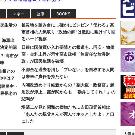
フ
マネー
健康
BOOKS
災生活の
被災地を踏み台に…確かにビンビン「伝わる」高
市首相の人気取り “政治の師”は激励に駆けずり回
るハード視察
）海軍出
決定的溝
日銀に国債買い入れ要請との報道も…円安・物価
高・金利上昇が示す高市政権「無責任な放漫財
？ 高市が
政」が国民生活を破壊
味
不都合な過去を消し「ブレない」を自称する人間
首相との
は未来に責任を持たない
の中は？
内閣改造めぐり維新からの「副大臣・政務官」起
国民民主・
用説が浮上…霞が関からも 「勘弁してくれ！」の
最長老の
悲鳴が
堤清二が見た昭和の傑物たち…吉田茂元首相は
「あんたの親父さんが死んでホッとしたよ」と口
にした
人気