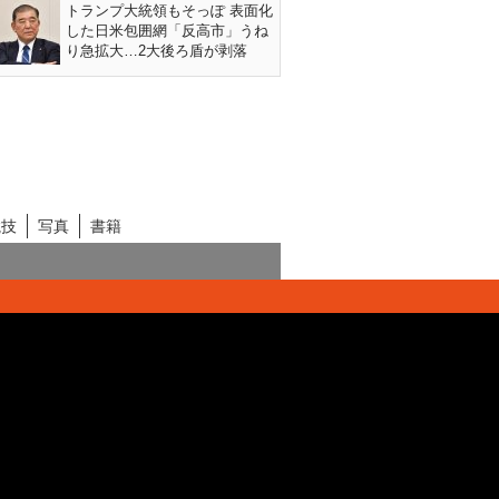
トランプ大統領もそっぽ 表面化
した日米包囲網「反高市」うね
り急拡大…2大後ろ盾が剥落
競技
写真
書籍