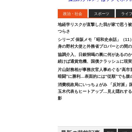
政治・社会
スポーツ
ライ
地経学リスクが直撃した我が家で思う被
つらさ
シリーズ 保阪メモ「昭和史余話」（11
身の野村大使と外務省プロパーとの間の
協調介入、日銀恫喝の裏に何があるのか
続けば通貨危機、国債クラッシュに現実
片山財務相が事務次官人事めぐる“高市
暗闘”に勝利…表面的には“従順”でも腹
消費税政局にいっちょがみ 「反対派」
玉木代表もヒートアップ…見え隠れする
影