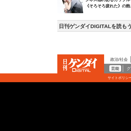
《そろそろ疲れた》の飽
日刊ゲンダイDIGITALを読も
政治/社会
芸能
グ
サイトポリシ