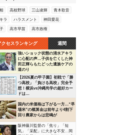
相
高校野球
三山凌輝
青木歌音
キラ
ハラスメント
神田愛花
子
高市早苗
高市政権
アクセスランキング
週間
強いショック状態の清水アキラ
に心配の声…子供を亡くした神
田正輝らもたどった遺族ケアの
道のり
【2026夏の甲子園】初戦で「勝
つ高校」「負ける高校」完全予
想！横浜vs沖縄尚学の超好カー
ドは…
国内の米価格は下がる一方…“早
場米”の概算金は前年より4割下
回り農家からは悲鳴が
阪神藤川監督の「焦り」「短
気」「采配」に大きな不安…岡