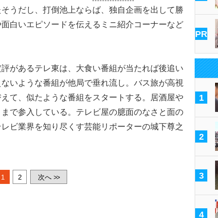
たそうだし、打倒池上ならば、独自企画を出して勝
や面白いエピソードを伝えるミニ紹介コーナーなど
PR
。
評があるテレ東は、大食い番組が当たれば後追い
えないような番組が他局で垂れ流し。バス旅が高視
替えて、似たような番組をスタートする。居酒屋や
1
Ｋまで参入している。テレビ屋の臆面のなさと面の
テレビ業界を知り尽くす芸能リポーターの城下尊之
2
3
1
2
次へ
>>
4