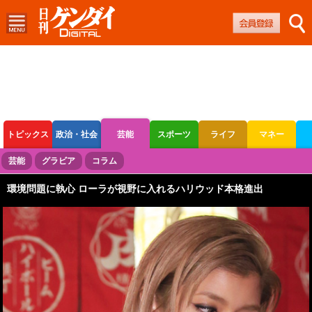
トピックス
政治・社会
芸能
スポーツ
ライフ
マネー
ボートレース
競輪
オートレース
芸能
グラビア
コラム
環境問題に執心 ローラが視野に入れるハリウッド本格進出