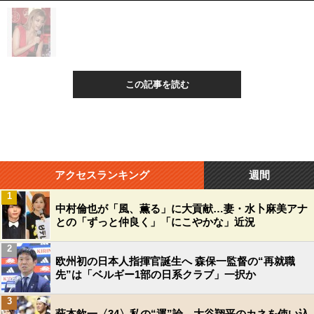
この記事を読む
アクセスランキング
週間
1
中村倫也が「風、薫る」に大貢献…妻・水卜麻美アナ
との「ずっと仲良く」「にこやかな」近況
2
欧州初の日本人指揮官誕生へ 森保一監督の“再就職
先”は「ベルギー1部の日系クラブ」一択か
3
萩本欽一〈34〉私の“運”論 大谷翔平のカネを使い込