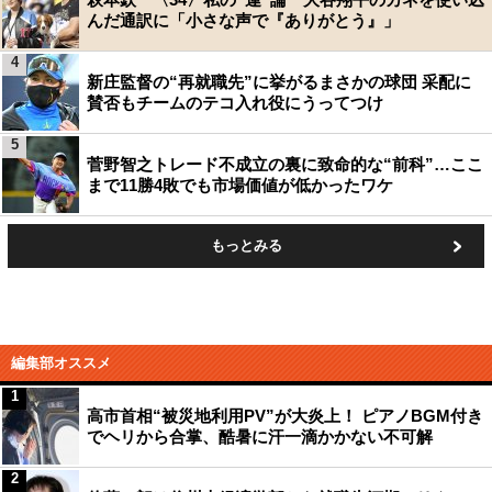
んだ通訳に「小さな声で『ありがとう』」
4
新庄監督の“再就職先”に挙がるまさかの球団 采配に
賛否もチームのテコ入れ役にうってつけ
5
菅野智之トレード不成立の裏に致命的な“前科”…ここ
まで11勝4敗でも市場価値が低かったワケ
もっとみる
編集部オススメ
1
高市首相“被災地利用PV”が大炎上！ ピアノBGM付き
でヘリから合掌、酷暑に汗一滴かかない不可解
2