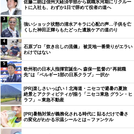
佐藤二朗は信州大経済学部から就職氷河期にリクルー
トに入社も、わずか1日で辞めて役者の道へ
3
強いショック状態の清水アキラに心配の声…子供を亡
くした神田正輝らもたどった遺族ケアの道のり
4
石原プロ「炊き出しの流儀」 被災地一番乗りがエラい
わけではない
5
欧州初の日本人指揮官誕生へ 森保一監督の“再就職
先”は「ベルギー1部の日系クラブ」一択か
[PR]楽しさいっぱい！北海道・ニセコで避暑の夏旅
絶景とアクティビティが揃う「ニセコ東急 グラン・ヒ
ラフ」～東急不動産
[PR]暑熱対策が義務化される時代に 貼るだけで暑さ
の変化がわかる示温シールとは～ファンケル