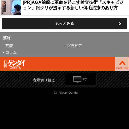
[PR]AGA治療に革命を起こす検査技術「スキャビジ
ョン」銀クリが提示する新しい薄毛治療のあり方
もっとみる
芸能
芸能
グラビア
コラム
表示切り替え
（C）Nikkan Gendai