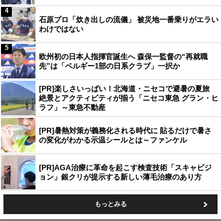
4
石原プロ「炊き出しの流儀」 被災地一番乗りがエラい
わけではない
5
欧州初の日本人指揮官誕生へ 森保一監督の“再就職
先”は「ベルギー1部の日系クラブ」一択か
[PR]楽しさいっぱい！北海道・ニセコで避暑の夏旅
絶景とアクティビティが揃う「ニセコ東急 グラン・ヒ
ラフ」～東急不動産
[PR]暑熱対策が義務化される時代に 貼るだけで暑さ
の変化がわかる示温シールとは～ファンケル
[PR]AGA治療に革命を起こす検査技術「スキャビジ
ョン」銀クリが提示する新しい薄毛治療のあり方
もっとみる