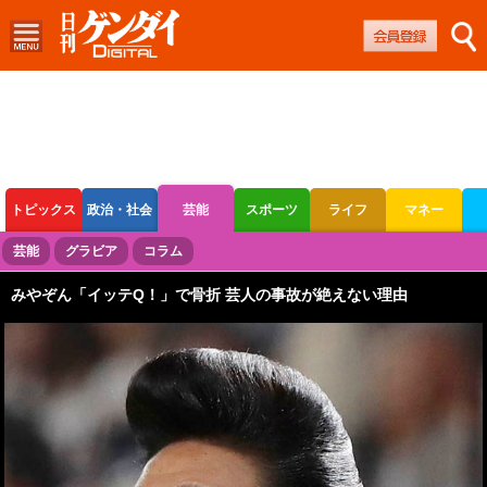
トピックス
政治・社会
芸能
スポーツ
ライフ
マネー
ボートレース
競輪
オートレース
芸能
グラビア
コラム
みやぞん「イッテQ！」で骨折 芸人の事故が絶えない理由