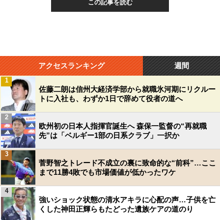
この記事を読む
アクセスランキング
週間
1
佐藤二朗は信州大経済学部から就職氷河期にリクルー
トに入社も、わずか1日で辞めて役者の道へ
2
欧州初の日本人指揮官誕生へ 森保一監督の“再就職
先”は「ベルギー1部の日系クラブ」一択か
3
菅野智之トレード不成立の裏に致命的な“前科”…ここ
まで11勝4敗でも市場価値が低かったワケ
4
強いショック状態の清水アキラに心配の声…子供を亡
くした神田正輝らもたどった遺族ケアの道のり