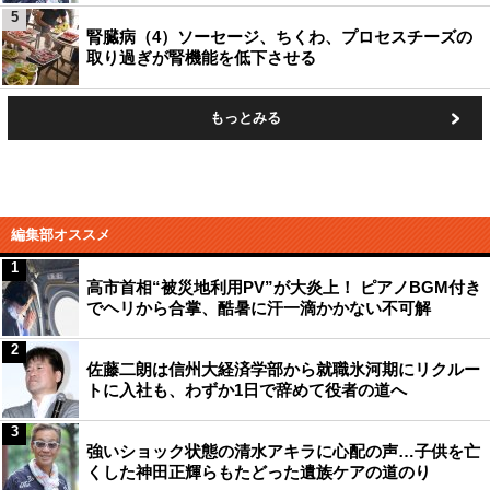
5
腎臓病（4）ソーセージ、ちくわ、プロセスチーズの
取り過ぎが腎機能を低下させる
もっとみる
編集部オススメ
1
高市首相“被災地利用PV”が大炎上！ ピアノBGM付き
でヘリから合掌、酷暑に汗一滴かかない不可解
2
佐藤二朗は信州大経済学部から就職氷河期にリクルー
トに入社も、わずか1日で辞めて役者の道へ
3
強いショック状態の清水アキラに心配の声…子供を亡
くした神田正輝らもたどった遺族ケアの道のり