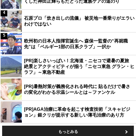
くした神田正輝らもたどった遺族ケアの道のり
4
石原プロ「炊き出しの流儀」 被災地一番乗りがエラい
わけではない
5
欧州初の日本人指揮官誕生へ 森保一監督の“再就職
先”は「ベルギー1部の日系クラブ」一択か
[PR]楽しさいっぱい！北海道・ニセコで避暑の夏旅
絶景とアクティビティが揃う「ニセコ東急 グラン・ヒ
ラフ」～東急不動産
[PR]暑熱対策が義務化される時代に 貼るだけで暑さ
の変化がわかる示温シールとは～ファンケル
[PR]AGA治療に革命を起こす検査技術「スキャビジ
ョン」銀クリが提示する新しい薄毛治療のあり方
もっとみる