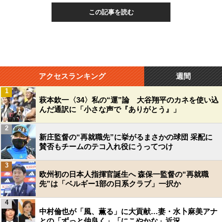
この記事を読む
アクセスランキング
週間
1
萩本欽一〈34〉私の“運”論 大谷翔平のカネを使い込
んだ通訳に「小さな声で『ありがとう』」
2
新庄監督の“再就職先”に挙がるまさかの球団 采配に
賛否もチームのテコ入れ役にうってつけ
3
欧州初の日本人指揮官誕生へ 森保一監督の“再就職
先”は「ベルギー1部の日系クラブ」一択か
4
中村倫也が「風、薫る」に大貢献…妻・水卜麻美アナ
との「ずっと仲良く」「にこやかな」近況