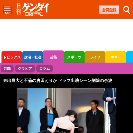
トピックス
政治・社会
芸能
スポーツ
ライフ
マネー
ボートレース
競輪
オートレース
芸能
グラビア
コラム
東出昌大と不倫の唐田えりか ドラマ出演シーン削除の余波