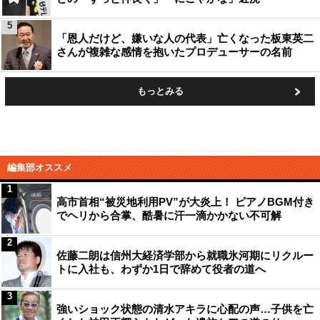
5
「恩人だけど、嫌いな人の代表」亡くなった板東英二
さんが複雑な感情を抱いたプロデューサーの名前
もっとみる
編集部オススメ
1
高市首相“被災地利用PV”が大炎上！ ピアノBGM付き
でヘリから合掌、酷暑に汗一滴かかない不可解
2
佐藤二朗は信州大経済学部から就職氷河期にリクルー
トに入社も、わずか1日で辞めて役者の道へ
3
強いショック状態の清水アキラに心配の声…子供を亡