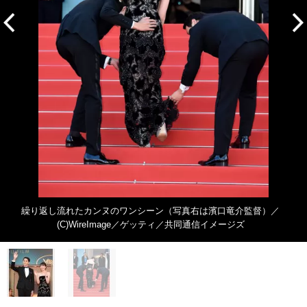
繰り返し流れたカンヌのワンシーン（写真右は濱口竜介監督）／
(C)WireImage／ゲッティ／共同通信イメージズ