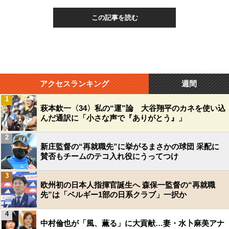
この記事を読む
アクセスランキング
週間
1
萩本欽一〈34〉私の“運”論 大谷翔平のカネを使い込
んだ通訳に「小さな声で『ありがとう』」
2
新庄監督の“再就職先”に挙がるまさかの球団 采配に
賛否もチームのテコ入れ役にうってつけ
3
欧州初の日本人指揮官誕生へ 森保一監督の“再就職
先”は「ベルギー1部の日系クラブ」一択か
4
中村倫也が「風、薫る」に大貢献…妻・水卜麻美アナ