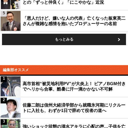
との「ずっと仲良く」「にこやかな」近況
5
「恩人だけど、嫌いな人の代表」亡くなった板東英二
さんが複雑な感情を抱いたプロデューサーの名前
もっとみる
編集部オススメ
1
高市首相“被災地利用PV”が大炎上！ ピアノBGM付き
でヘリから合掌、酷暑に汗一滴かかない不可解
2
佐藤二朗は信州大経済学部から就職氷河期にリクルー
トに入社も、わずか1日で辞めて役者の道へ
3
強いショック状態の清水アキラに心配の声…子供を亡