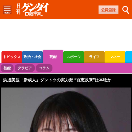
トピックス
政治・社会
芸能
スポーツ
ライフ
マネー
ボートレース
競輪
オートレース
芸能
グラビア
コラム
浜辺美波「新成人」ダントツの実力派 “百恵以来”は本物か