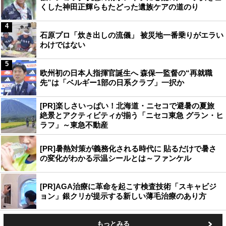
くした神田正輝らもたどった遺族ケアの道のり
4
石原プロ「炊き出しの流儀」 被災地一番乗りがエラい
わけではない
5
欧州初の日本人指揮官誕生へ 森保一監督の“再就職
先”は「ベルギー1部の日系クラブ」一択か
[PR]楽しさいっぱい！北海道・ニセコで避暑の夏旅
絶景とアクティビティが揃う「ニセコ東急 グラン・ヒ
ラフ」～東急不動産
[PR]暑熱対策が義務化される時代に 貼るだけで暑さ
の変化がわかる示温シールとは～ファンケル
[PR]AGA治療に革命を起こす検査技術「スキャビジ
ョン」銀クリが提示する新しい薄毛治療のあり方
もっとみる