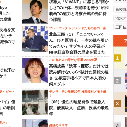
」
堺雅人「VIVANT」に感じる“懐か
kyo
しさ”の正体…視聴者を誘う“昭和
高校野
判明した
劇画”の魅力と考察合戦の先に待
清水ア
の崩壊
つ課題
三田佳
プレーバック レジェンドたちのあの一言
災地を支
北島三郎（1）「ここでいっぺ
らないチ
ん、ひと区切り。一本の線を引い
復帰の可
てみたい」サブちゃんの卒業が
NHK紅白歌合戦の歴史を変えた
1
この有名人の意外な学歴 2026年夏
高橋成美「渋幕→慶応」だけでは
でも汗ひ
読み解けないズバ抜けた回転の速
か？
さ 世界選手権ペアで日本人初の
2
銅メダル
聴くビート
テレサ・テン没後30年 極秘取材メモを解
く
バイ』僅
（69）慢性の喘息発作で緊急入
3
」の歌詞
院。酸素吸入、点滴、投薬の最晩
言
年
開示」
4
孤独のキネマ