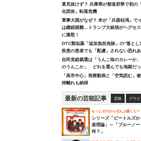
算見抜けず？ 兵庫県が都道府県で初の
化団体」転落危機
軍事大国がなぜ？ 米が「兵器枯渇」で
は継続困難…トランプ大統領がヘグセス
に激怒！
OTC類似薬「追加負担免除」の“落とし
疾患の患者でも「配慮」されない恐れあ
自民党総裁選は「うんこ味のカレーか、
のうんこか」 どれを選んでも地獄だっ
「高市中心」視察動画と「空気読む」被
持離れも納得
最新の芸能記事
芸能
グラビ
もっとゼロからぜんぶ聴くビー
シリーズ「ビートルズか
楽理論」～「ブルーノー
何？」