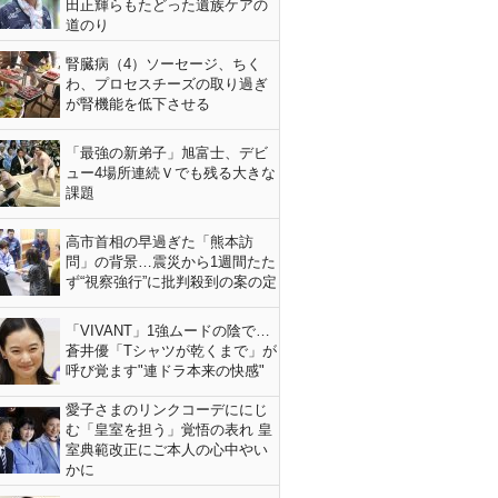
田正輝らもたどった遺族ケアの
道のり
腎臓病（4）ソーセージ、ちく
わ、プロセスチーズの取り過ぎ
が腎機能を低下させる
「最強の新弟子」旭富士、デビ
ュー4場所連続Ｖでも残る大きな
課題
高市首相の早過ぎた「熊本訪
問」の背景…震災から1週間たた
ず“視察強行”に批判殺到の案の定
「VIVANT」1強ムードの陰で…
蒼井優「Tシャツが乾くまで」が
呼び覚ます"連ドラ本来の快感"
愛子さまのリンクコーデににじ
む「皇室を担う」覚悟の表れ 皇
室典範改正にご本人の心中やい
かに