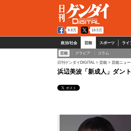
6.6万
18.5万
政治/社会
芸能
スポーツ
ライ
芸能
グラビア
コラム
日刊ゲンダイDIGITAL
芸能
芸能ニュー
浜辺美波「新成人」ダント