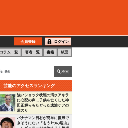
会員登録
ログイン
コラム一覧
著者一覧
書籍
紙面
芸能のアクセスランキング
強いショック状態の清水アキラ
に心配の声…子供を亡くした神
田正輝らもたどった遺族ケアの
道のり
バナナマン日村が簡単に復帰で
きそうにない「もう1つの理由」