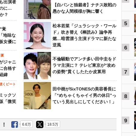
も出演者
【白パンと独裁者】ナチス敗戦の
のに…
愚かな人間模様が胸に響く
すか？
5
松本若菜「ジュラシック・ワール
“覚
ド」吹き替え《棒読み》論争再
…「地味な
燃…暗雲漂う主演ドラマに新たな
板女優に
逆風
6
年夏
不倫騒動でアンチ多い田中圭をド
がジャニ
ラマ主演に？ テレビ東京が“攻め
に合格す
7
の姿勢”貫くしたたか皮算用
経緯
聴くビート
田中樹がSixTONESの美容番長に
ミックソ
「“めちゃくちゃイイ男の休日”っ
8
版「微笑
ていう見出しにしてください！」
9
う！
6.6万
18.5万