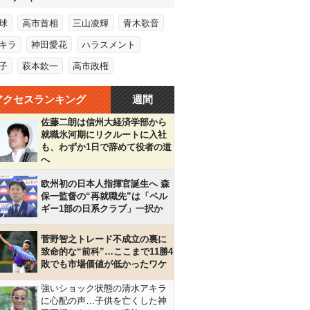
球
高市首相
三山凌輝
青木歌音
キラ
神田愛花
ハラスメント
子
萩本欽一
高市政権
アクセスランキング
週間
佐藤二朗は信州大経済学部から
就職氷河期にリクルートに入社
も、わずか1日で辞めて役者の道
へ
欧州初の日本人指揮官誕生へ 森
保一監督の“再就職先”は「ベル
ギー1部の日系クラブ」一択か
菅野智之トレード不成立の裏に
致命的な“前科”…ここまで11勝4
敗でも市場価値が低かったワケ
強いショック状態の清水アキラ
に心配の声…子供を亡くした神