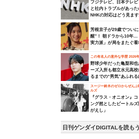
フジテレビ、日本テレビ
と社内トラブルがあった
NHKの対応はどう見ま
芳根京子が29歳でついに
醒”！ 朝ドラから10年
実力派」が局をまたぐ看
この有名人の意外な学歴 2026
野球少年だった亀梨和也
ーズ入所も都立水元高校
るまでの“男気”あふれる
スージー鈴木のゼロからぜんぶ
ルズ
『グラス・オニオン』コ
ング然としたビートルズ
がえし」
日刊ゲンダイDIGITALを読も