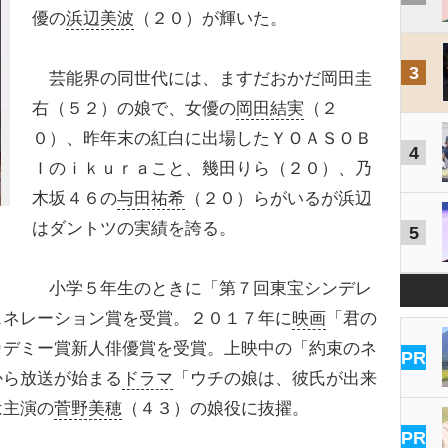
優の
浜辺美波
（２０）が輝いた。
3
芸能界の同世代には、ますだおかだ岡田圭
右（５２）の娘で、女優の
岡田結実
（２
０）、昨年末の紅白に出場したＹＯＡＳＯＢ
4
Ｉのｉｋｕｒａこと、幾田りら（２０）、乃
木坂４６の
与田祐希
（２０）らがいるが浜辺
はダントツの実績を誇る。
5
小学５年生のときに「第７回東宝シンデレ
ェネレーション賞を受賞。２０１７年に
映画
「君の
カデミー賞新人俳優賞を受賞。上映中の「約束のネ
PR
から放送が始まる
ドラマ
「ウチの娘は、彼氏が出来
は主演の
菅野美穂
（４３）の娘役に抜擢。
PR