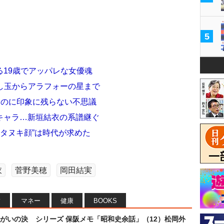
5
19歳でアッパレな女優魂
隠し玉からアラフォーの星まで
なのに印象に残らない不思議
キャラ…新垣結衣の系譜継ぐ
“タヌキ顔”は時代が求めた
衣
菅野美穂
岡田結実
フ
マネー
健康
BOOKS
まがいの決
シリーズ 保阪メモ「昭和史余話」（12）松岡外