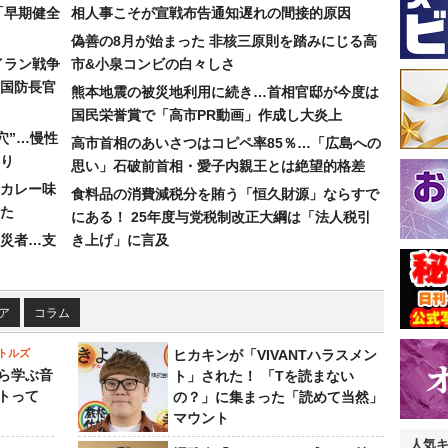
「早期健全
相人事こそが宣戦布告通知遅れの間接的原因
偽善の8月が始まった 非核三原則を踏みにじる高
イラン戦争
市&小泉コンビの白々しさ
国防長官
熊本地震の被災地利用に続き…首相官邸が今度は
国民栄誉賞で「高市PR動画」作成し大炎上
穴”…慢性
高市首相のあいさつはコピペ率85％…「広島への
り
思い」石破前首相・愛子内親王とは絶望的格差
カレー味
食料品の消費減税分を賄う「恒久財源」ならすで
た
にある！ 25年度与党税制改正大綱は「法人税引
災者…支
き上げ」に言及
ア
コラム
トルズ
ヒカキンが「VIVANTハラスメン
ら学ぶ音
ト」された！ 「Tを読まない
トって
の？」に集まった「読めて当然」
マウント
人気