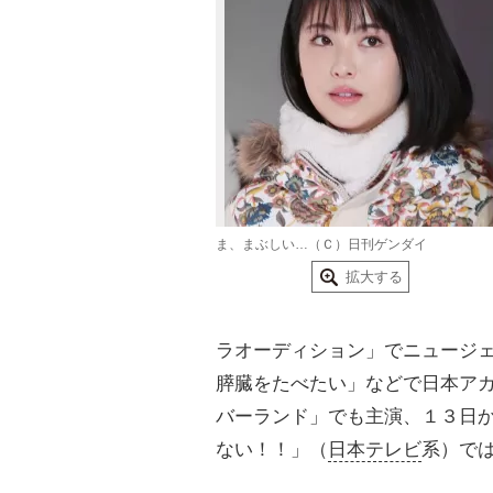
ま、まぶしい…（Ｃ）日刊ゲンダイ
拡大する
ラオーディション」でニュージ
膵臓をたべたい」などで日本ア
バーランド」でも主演、１３日
ない！！」（
日本テレビ
系）で