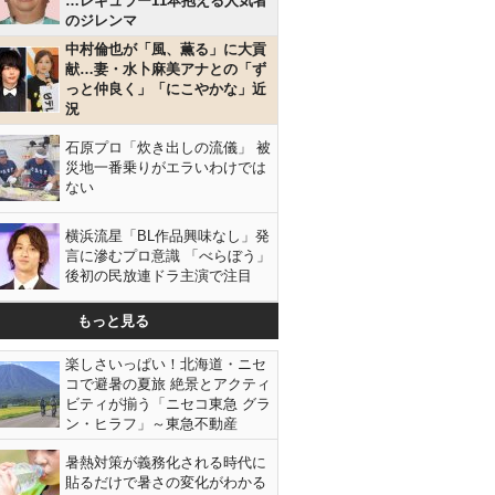
…レギュラー11本抱える人気者
のジレンマ
中村倫也が「風、薫る」に大貢
献…妻・水卜麻美アナとの「ず
っと仲良く」「にこやかな」近
況
石原プロ「炊き出しの流儀」 被
災地一番乗りがエラいわけでは
ない
横浜流星「BL作品興味なし」発
言に滲むプロ意識 「べらぼう」
後初の民放連ドラ主演で注目
もっと見る
楽しさいっぱい！北海道・ニセ
コで避暑の夏旅 絶景とアクティ
ビティが揃う「ニセコ東急 グラ
ン・ヒラフ」～東急不動産
暑熱対策が義務化される時代に
貼るだけで暑さの変化がわかる