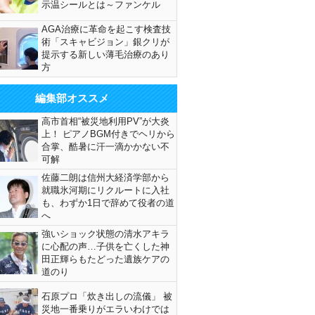
示温シールとは～ファンケル
AGA治療に革命を起こす検査技
術「スキャビジョン」銀クリが
提示する新しい薄毛治療のあり
方
編集部オススメ
高市首相“被災地利用PV”が大炎
上！ ピアノBGM付きでヘリから
合掌、酷暑に汗一滴かかない不
可解
佐藤二朗は信州大経済学部から
就職氷河期にリクルートに入社
も、わずか1日で辞めて役者の道
へ
強いショック状態の清水アキラ
に心配の声…子供を亡くした神
田正輝らもたどった遺族ケアの
道のり
石原プロ「炊き出しの流儀」 被
災地一番乗りがエラいわけでは