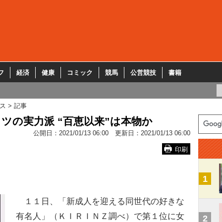
フ
経済
健康
コミック
競馬
公営競技
書籍
ス
記事
ツの実力派 “百恵以来”は本物か
公開日：
2021/01/13 06:00
更新日：
2021/01/13 06:00
印刷
1
１１日、「新成人を迎える同世代の好きな
有名人」（ＫＩＲＩＮＺ調べ）で第１位に女
2