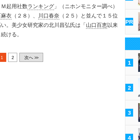
Ｍ起用社数
ランキング
」（ニホンモニター調べ）
石麻衣
（２８）、
川口春奈
（２５）と並んで１５位
PR
高い。美少女研究家の北川昌弘氏は「
山口百恵
以来
う続ける。
1
2
次へ
>>
1
2
3
4