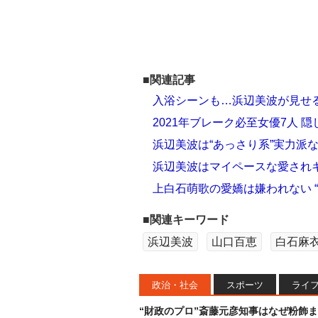
■関連記事
入浴シーンも…浜辺美波が見せる
2021年ブレーク必至女優7人 
浜辺美波は“あっさり系”実力派
浜辺美波はマイペースな愛され
上白石萌歌の愛嬌は嫌われない 
■関連キーワード
浜辺美波
山口百恵
白石麻
政治・社会
スポーツ
ライ
“財政のプロ”斎藤元彦知事はなぜ粉飾