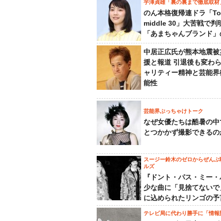
芋澤貞雄「裏の裏まで徹底取材
のん本格復帰連ドラ「To
middle 30」大苦戦で
「あまちゃんブランド」
中居正広氏が熊本地震被
援と報道 引退後も変わ
ャリティー精神と芸能界
能性
芸能界ぶっちゃけトーク
なぜ女優たちは酷暑の中
とつかかず撮影できるの
スージー鈴木のゼロからぜんぶ
ルズ
『ドント・パス・ミー・
少な曲に「見捨てないで
に込められたリンゴの予
テレビ局に代わり勝手に「情報