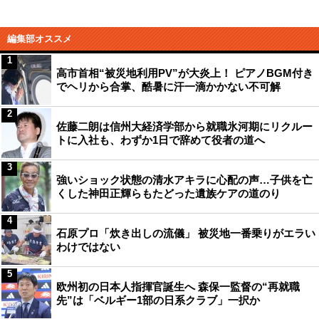
編集部オススメ
1
高市首相“被災地利用PV”が大炎上！ ピアノBGM付き
でヘリから合掌、酷暑に汗一滴かかない不可解
2
佐藤二朗は信州大経済学部から就職氷河期にリクルー
トに入社も、わずか1日で辞めて役者の道へ
3
強いショック状態の清水アキラに心配の声…子供を亡
くした神田正輝らもたどった遺族ケアの道のり
4
石原プロ「炊き出しの流儀」 被災地一番乗りがエラい
わけではない
5
欧州初の日本人指揮官誕生へ 森保一監督の“再就職
先”は「ベルギー1部の日系クラブ」一択か