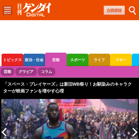
トピックス
政治・社会
芸能
スポーツ
ライフ
マネー
ボートレース
競輪
オートレース
芸能
グラビア
コラム
「スペース・プレイヤーズ」は新旧WB祭り！お馴染みのキャラク
ターが映画ファンを増やす心理