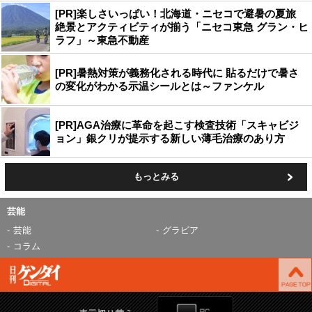
[PR]楽しさいっぱい！北海道・ニセコで避暑の夏旅
絶景とアクティビティが揃う「ニセコ東急 グラン・ヒ
ラフ」～東急不動産
[PR]暑熱対策が義務化される時代に 貼るだけで暑さ
の変化がわかる示温シールとは～ファンケル
[PR]AGA治療に革命を起こす検査技術「スキャビジ
ョン」銀クリが提示する新しい薄毛治療のあり方
もっとみる
芸能
芸能
グラビア
コラム