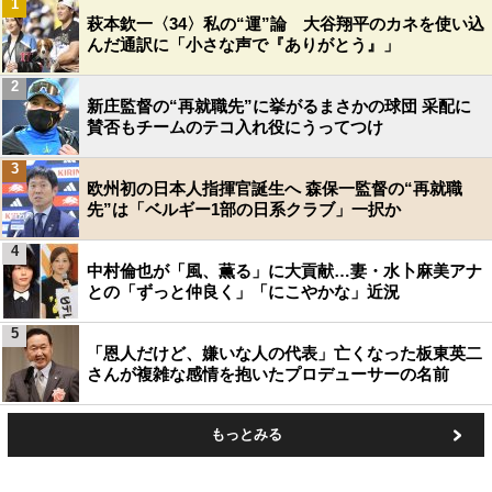
1
萩本欽一〈34〉私の“運”論 大谷翔平のカネを使い込
んだ通訳に「小さな声で『ありがとう』」
2
新庄監督の“再就職先”に挙がるまさかの球団 采配に
賛否もチームのテコ入れ役にうってつけ
3
欧州初の日本人指揮官誕生へ 森保一監督の“再就職
先”は「ベルギー1部の日系クラブ」一択か
4
中村倫也が「風、薫る」に大貢献…妻・水卜麻美アナ
との「ずっと仲良く」「にこやかな」近況
5
「恩人だけど、嫌いな人の代表」亡くなった板東英二
さんが複雑な感情を抱いたプロデューサーの名前
もっとみる