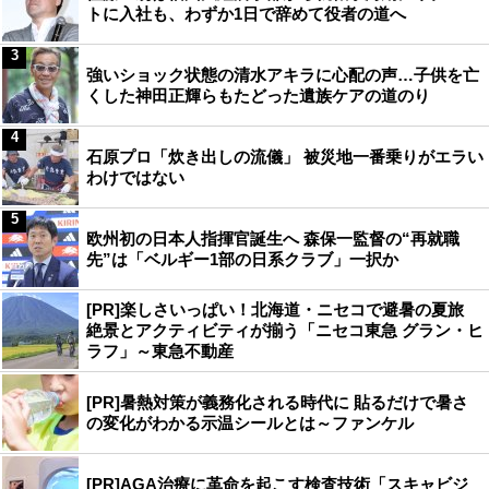
トに入社も、わずか1日で辞めて役者の道へ
3
強いショック状態の清水アキラに心配の声…子供を亡
くした神田正輝らもたどった遺族ケアの道のり
4
石原プロ「炊き出しの流儀」 被災地一番乗りがエラい
わけではない
5
欧州初の日本人指揮官誕生へ 森保一監督の“再就職
先”は「ベルギー1部の日系クラブ」一択か
[PR]楽しさいっぱい！北海道・ニセコで避暑の夏旅
絶景とアクティビティが揃う「ニセコ東急 グラン・ヒ
ラフ」～東急不動産
[PR]暑熱対策が義務化される時代に 貼るだけで暑さ
の変化がわかる示温シールとは～ファンケル
[PR]AGA治療に革命を起こす検査技術「スキャビジ