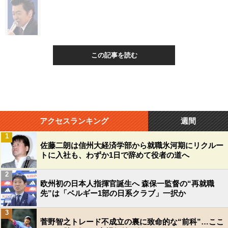
この記事を読む
アクセスランキング
週間
1
佐藤二朗は信州大経済学部から就職氷河期にリクルー
トに入社も、わずか1日で辞めて役者の道へ
2
欧州初の日本人指揮官誕生へ 森保一監督の“再就職
先”は「ベルギー1部の日系クラブ」一択か
3
菅野智之トレード不成立の裏に致命的な“前科”…ここ