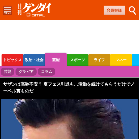
トピックス
政治・社会
芸能
スポーツ
ライフ
マネー
ボートレース
競輪
オートレース
芸能
グラビア
コラム
サザンは高齢不安？ 夏フェス引退も…活動を続けてもらうだけでノ
ーベル賞ものだ