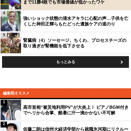
まで11勝4敗でも市場価値が低かったワケ
4
強いショック状態の清水アキラに心配の声…子供を亡
くした神田正輝らもたどった遺族ケアの道のり
5
腎臓病（4）ソーセージ、ちくわ、プロセスチーズの
取り過ぎが腎機能を低下させる
もっとみる
編集部オススメ
1
高市首相“被災地利用PV”が大炎上！ ピアノBGM付き
でヘリから合掌、酷暑に汗一滴かかない不可解
2
佐藤二朗は信州大経済学部から就職氷河期にリクルー