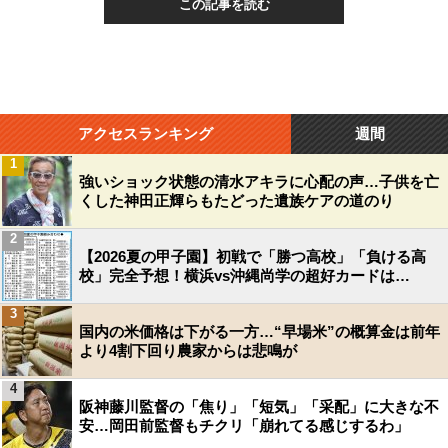
この記事を読む
アクセスランキング
週間
1
強いショック状態の清水アキラに心配の声…子供を亡
くした神田正輝らもたどった遺族ケアの道のり
2
【2026夏の甲子園】初戦で「勝つ高校」「負ける高
校」完全予想！横浜vs沖縄尚学の超好カードは…
3
国内の米価格は下がる一方…“早場米”の概算金は前年
より4割下回り農家からは悲鳴が
4
阪神藤川監督の「焦り」「短気」「采配」に大きな不
安…岡田前監督もチクリ「崩れてる感じするわ」