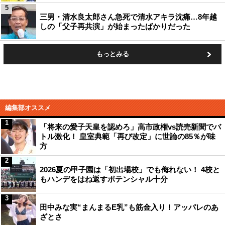
5
三男・清水良太郎さん急死で清水アキラ沈痛…8年越
しの「父子再共演」が始まったばかりだった
もっとみる
編集部オススメ
1
「将来の愛子天皇を認めろ」高市政権vs読売新聞でバ
トル激化！ 皇室典範「再び改定」に世論の85％が味
方
2
2026夏の甲子園は「初出場校」でも侮れない！ 4校と
もハンデをはね返すポテンシャル十分
3
田中みな実“まんまるE乳”も筋金入り！アッパレのあ
ざとさ