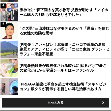
4
阪神1位・森下翔太を英才教育 父親が明かす「マイホ
ーム購入の判断も野球ありきでした」
5
“クズ男”三山凌輝はなぜモテるのか？「運命」を信じ
る女性の危険な思考
[PR]楽しさいっぱい！北海道・ニセコで避暑の夏旅
絶景とアクティビティが揃う「ニセコ東急 グラン・ヒ
ラフ」～東急不動産
[PR]暑熱対策が義務化される時代に 貼るだけで暑さ
の変化がわかる示温シールとは～ファンケル
[PR]AGA治療に革命を起こす検査技術「スキャビジ
ョン」銀クリが提示する新しい薄毛治療のあり方
もっとみる