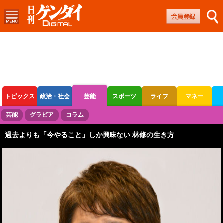
トピックス
政治・社会
芸能
スポーツ
ライフ
マネー
ボートレース
競輪
オートレース
芸能
グラビア
コラム
過去よりも「今やること」しか興味ない 林修の生き方