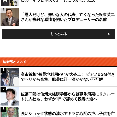
5
「恩人だけど、嫌いな人の代表」亡くなった板東英二
さんが複雑な感情を抱いたプロデューサーの名前
もっとみる
編集部オススメ
1
高市首相“被災地利用PV”が大炎上！ ピアノBGM付き
でヘリから合掌、酷暑に汗一滴かかない不可解
2
佐藤二朗は信州大経済学部から就職氷河期にリクルー
トに入社も、わずか1日で辞めて役者の道へ
3
強いショック状態の清水アキラに心配の声…子供を亡