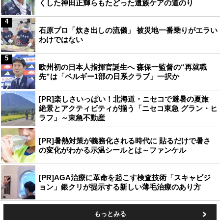
くした神田正輝らもたどった遺族ケアの道のり
4
石原プロ「炊き出しの流儀」 被災地一番乗りがエラい
わけではない
5
欧州初の日本人指揮官誕生へ 森保一監督の“再就職
先”は「ベルギー1部の日系クラブ」一択か
[PR]楽しさいっぱい！北海道・ニセコで避暑の夏旅
絶景とアクティビティが揃う「ニセコ東急 グラン・ヒ
ラフ」～東急不動産
[PR]暑熱対策が義務化される時代に 貼るだけで暑さ
の変化がわかる示温シールとは～ファンケル
[PR]AGA治療に革命を起こす検査技術「スキャビジ
ョン」銀クリが提示する新しい薄毛治療のあり方
もっとみる