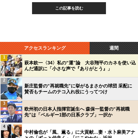
この記事を読む
アクセスランキング
週間
1
萩本欽一〈34〉私の“運”論 大谷翔平のカネを使い込
んだ通訳に「小さな声で『ありがとう』」
2
新庄監督の“再就職先”に挙がるまさかの球団 采配に
賛否もチームのテコ入れ役にうってつけ
3
欧州初の日本人指揮官誕生へ 森保一監督の“再就職
先”は「ベルギー1部の日系クラブ」一択か
4
中村倫也が「風、薫る」に大貢献…妻・水卜麻美アナ
との「ずっと仲良く」「にこやかな」近況