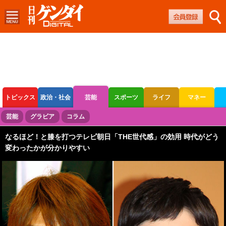
トピックス
政治・社会
芸能
スポーツ
ライフ
マネー
ボートレース
競輪
オートレース
芸能
グラビア
コラム
なるほど！と膝を打つテレビ朝日「THE世代感」の効用 時代がどう
変わったかが分かりやすい