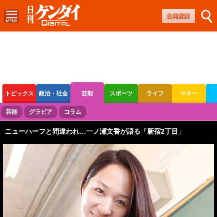
トピックス
政治・社会
芸能
スポーツ
ライフ
マネー
ボートレース
競輪
オートレース
芸能
グラビア
コラム
ニューハーフと間違われ…一ノ瀬文香が語る「新宿2丁目」