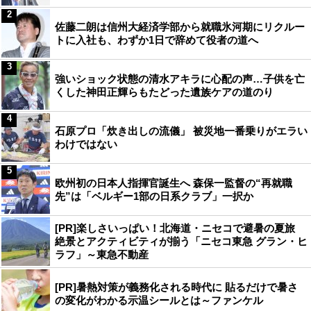
2
佐藤二朗は信州大経済学部から就職氷河期にリクルー
トに入社も、わずか1日で辞めて役者の道へ
3
強いショック状態の清水アキラに心配の声…子供を亡
くした神田正輝らもたどった遺族ケアの道のり
4
石原プロ「炊き出しの流儀」 被災地一番乗りがエラい
わけではない
5
欧州初の日本人指揮官誕生へ 森保一監督の“再就職
先”は「ベルギー1部の日系クラブ」一択か
[PR]楽しさいっぱい！北海道・ニセコで避暑の夏旅
絶景とアクティビティが揃う「ニセコ東急 グラン・ヒ
ラフ」～東急不動産
[PR]暑熱対策が義務化される時代に 貼るだけで暑さ
の変化がわかる示温シールとは～ファンケル