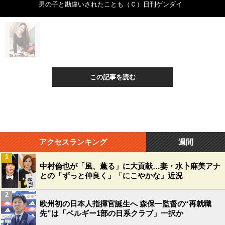
男の子と勘違いされたことも（Ｃ）日刊ゲンダイ
この記事を読む
アクセスランキング
週間
1
中村倫也が「風、薫る」に大貢献…妻・水卜麻美アナ
との「ずっと仲良く」「にこやかな」近況
2
欧州初の日本人指揮官誕生へ 森保一監督の“再就職
先”は「ベルギー1部の日系クラブ」一択か