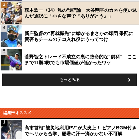
3
萩本欽一〈34〉私の“運”論 大谷翔平のカネを使い込
んだ通訳に「小さな声で『ありがとう』」
4
新庄監督の“再就職先”に挙がるまさかの球団 采配に
賛否もチームのテコ入れ役にうってつけ
5
菅野智之トレード不成立の裏に致命的な“前科”…ここ
まで11勝4敗でも市場価値が低かったワケ
もっとみる
編集部オススメ
1
高市首相“被災地利用PV”が大炎上！ ピアノBGM付き
でヘリから合掌、酷暑に汗一滴かかない不可解