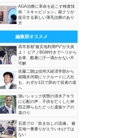
AGA治療に革命を起こす検査技
術「スキャビジョン」銀クリが
提示する新しい薄毛治療のあり
方
編集部オススメ
高市首相“被災地利用PV”が大炎
上！ ピアノBGM付きでヘリから
合掌、酷暑に汗一滴かかない不
可解
佐藤二朗は信州大経済学部から
就職氷河期にリクルートに入社
も、わずか1日で辞めて役者の道
へ
強いショック状態の清水アキラ
に心配の声…子供を亡くした神
田正輝らもたどった遺族ケアの
道のり
石原プロ「炊き出しの流儀」 被
災地一番乗りがエラいわけでは
ない