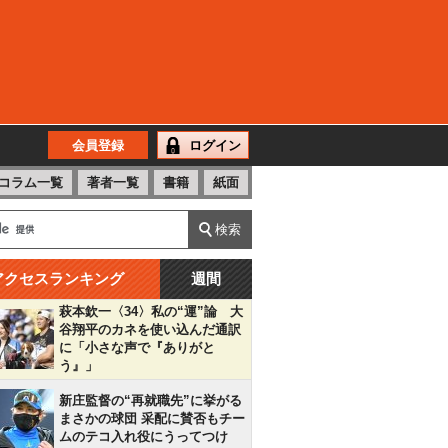
会員登録
ログイン
コラム一覧
著者一覧
書籍
紙面
アクセスランキング
週間
萩本欽一〈34〉私の“運”論 大
谷翔平のカネを使い込んだ通訳
に「小さな声で『ありがと
う』」
新庄監督の“再就職先”に挙がる
まさかの球団 采配に賛否もチー
ムのテコ入れ役にうってつけ