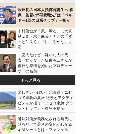
欧州初の日本人指揮官誕生へ 森
保一監督の“再就職先”は「ベル
ギー1部の日系クラブ」一択か
中村倫也が「風、薫る」に大貢
献…妻・水卜麻美アナとの「ず
っと仲良く」「にこやかな」近
況
「恩人だけど、嫌いな人の代
表」亡くなった板東英二さんが
複雑な感情を抱いたプロデュー
サーの名前
もっと見る
楽しさいっぱい！北海道・ニセ
コで避暑の夏旅 絶景とアクティ
ビティが揃う「ニセコ東急 グラ
ン・ヒラフ」～東急不動産
暑熱対策が義務化される時代に
貼るだけで暑さの変化がわかる
示温シールとは～ファンケル