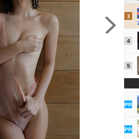
3
4
5
PR
PR