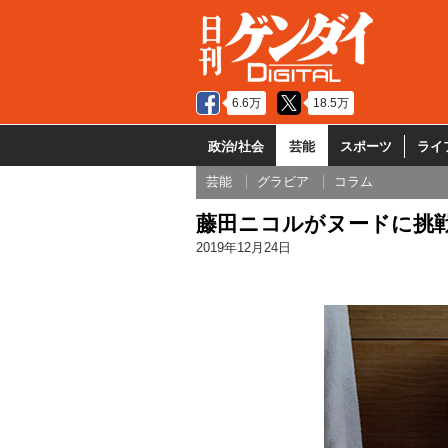
6.6万
18.5万
政治/社会
芸能
スポーツ
ライ
芸能
グラビア
コラム
藤田ニコルがヌードに挑戦
2019年12月24日