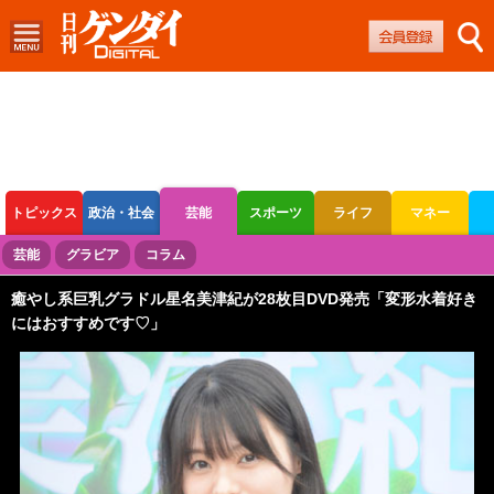
トピックス
政治・社会
芸能
スポーツ
ライフ
マネー
ボートレース
競輪
オートレース
芸能
グラビア
コラム
癒やし系巨乳グラドル星名美津紀が28枚目DVD発売「変形水着好き
にはおすすめです♡」