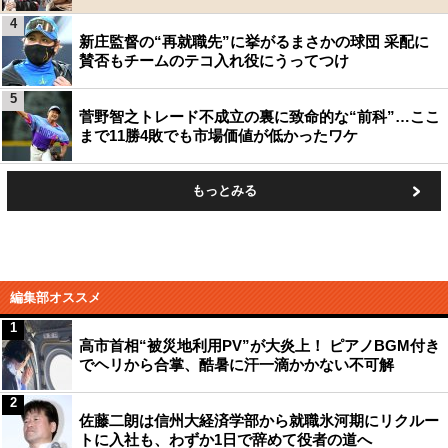
4
新庄監督の“再就職先”に挙がるまさかの球団 采配に
賛否もチームのテコ入れ役にうってつけ
5
菅野智之トレード不成立の裏に致命的な“前科”…ここ
まで11勝4敗でも市場価値が低かったワケ
もっとみる
編集部オススメ
1
高市首相“被災地利用PV”が大炎上！ ピアノBGM付き
でヘリから合掌、酷暑に汗一滴かかない不可解
2
佐藤二朗は信州大経済学部から就職氷河期にリクルー
トに入社も、わずか1日で辞めて役者の道へ