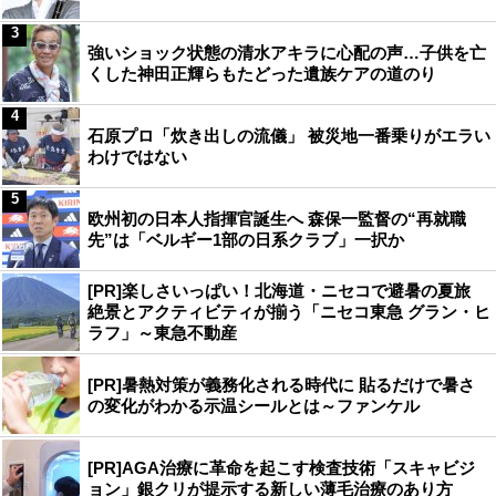
3
強いショック状態の清水アキラに心配の声…子供を亡
くした神田正輝らもたどった遺族ケアの道のり
4
石原プロ「炊き出しの流儀」 被災地一番乗りがエラい
わけではない
5
欧州初の日本人指揮官誕生へ 森保一監督の“再就職
先”は「ベルギー1部の日系クラブ」一択か
[PR]楽しさいっぱい！北海道・ニセコで避暑の夏旅
絶景とアクティビティが揃う「ニセコ東急 グラン・ヒ
ラフ」～東急不動産
[PR]暑熱対策が義務化される時代に 貼るだけで暑さ
の変化がわかる示温シールとは～ファンケル
[PR]AGA治療に革命を起こす検査技術「スキャビジ
ョン」銀クリが提示する新しい薄毛治療のあり方