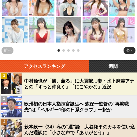
前へ
次へ
アクセスランキング
週間
1
中村倫也が「風、薫る」に大貢献…妻・水卜麻美アナ
との「ずっと仲良く」「にこやかな」近況
2
欧州初の日本人指揮官誕生へ 森保一監督の“再就職
先”は「ベルギー1部の日系クラブ」一択か
3
萩本欽一〈34〉私の“運”論 大谷翔平のカネを使い込
んだ通訳に「小さな声で『ありがとう』」