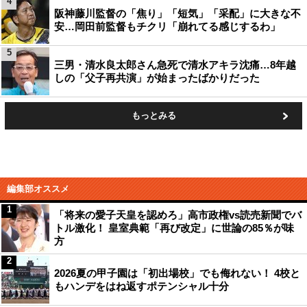
4
阪神藤川監督の「焦り」「短気」「采配」に大きな不
安…岡田前監督もチクリ「崩れてる感じするわ」
5
三男・清水良太郎さん急死で清水アキラ沈痛…8年越
しの「父子再共演」が始まったばかりだった
もっとみる
編集部オススメ
1
「将来の愛子天皇を認めろ」高市政権vs読売新聞でバ
トル激化！ 皇室典範「再び改定」に世論の85％が味
方
2
2026夏の甲子園は「初出場校」でも侮れない！ 4校と
もハンデをはね返すポテンシャル十分