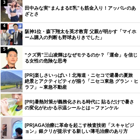
3
田中みな実“まんまるE乳”も筋金入り！アッパレのあ
ざとさ
4
阪神1位・森下翔太を英才教育 父親が明かす「マイホ
ーム購入の判断も野球ありきでした」
5
“クズ男”三山凌輝はなぜモテるのか？「運命」を信じ
る女性の危険な思考
[PR]楽しさいっぱい！北海道・ニセコで避暑の夏旅
絶景とアクティビティが揃う「ニセコ東急 グラン・ヒ
ラフ」～東急不動産
[PR]暑熱対策が義務化される時代に 貼るだけで暑さ
の変化がわかる示温シールとは～ファンケル
[PR]AGA治療に革命を起こす検査技術「スキャビジ
ョン」銀クリが提示する新しい薄毛治療のあり方