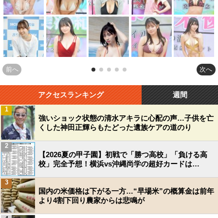
前へ
次へ
アクセスランキング
週間
1
強いショック状態の清水アキラに心配の声…子供を亡
くした神田正輝らもたどった遺族ケアの道のり
2
【2026夏の甲子園】初戦で「勝つ高校」「負ける高
校」完全予想！横浜vs沖縄尚学の超好カードは…
3
国内の米価格は下がる一方…“早場米”の概算金は前年
より4割下回り農家からは悲鳴が