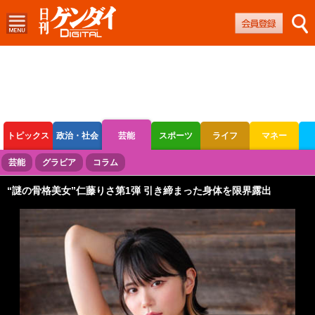
トピックス
政治・社会
芸能
スポーツ
ライフ
マネー
ボートレース
競輪
オートレース
芸能
グラビア
コラム
“謎の骨格美女”仁藤りさ第1弾 引き締まった身体を限界露出