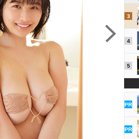
3
4
5
PR
PR