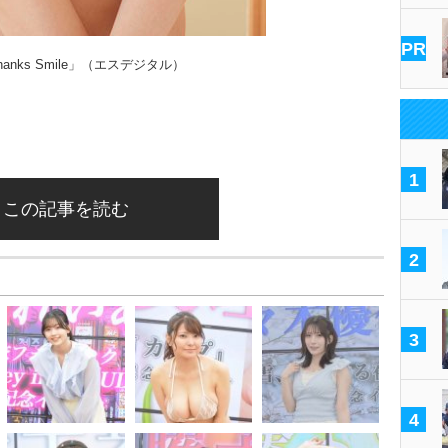
PR
hanks Smile」（エスデジタル）
1
この記事を読む
2
3
4