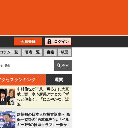
会員登録
ログイン
コラム一覧
著者一覧
書籍
紙面
アクセスランキング
週間
中村倫也が「風、薫る」に大貢
献…妻・水卜麻美アナとの「ず
っと仲良く」「にこやかな」近
況
欧州初の日本人指揮官誕生へ 森
保一監督の“再就職先”は「ベル
ギー1部の日系クラブ」一択か