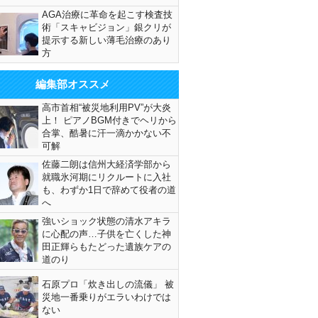
AGA治療に革命を起こす検査技
術「スキャビジョン」銀クリが
提示する新しい薄毛治療のあり
方
編集部オススメ
高市首相“被災地利用PV”が大炎
上！ ピアノBGM付きでヘリから
合掌、酷暑に汗一滴かかない不
可解
佐藤二朗は信州大経済学部から
就職氷河期にリクルートに入社
も、わずか1日で辞めて役者の道
へ
強いショック状態の清水アキラ
に心配の声…子供を亡くした神
田正輝らもたどった遺族ケアの
道のり
石原プロ「炊き出しの流儀」 被
災地一番乗りがエラいわけでは
ない