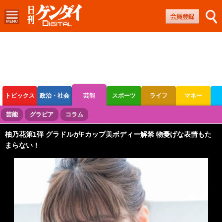
トピックス
政治・社会
芸能
スポーツ
ライフ
マネー
ボートレース
競輪
オートレース
芸能
グラビア
コラム
柚乃花第1弾 グラドルがFカップ美ボディー解禁 物憂げな表情もた
まらない！