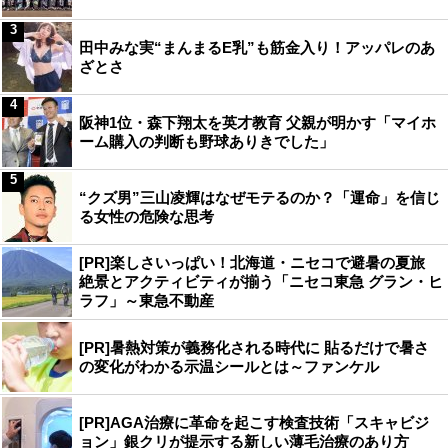
3
田中みな実“まんまるE乳”も筋金入り！アッパレのあ
ざとさ
4
阪神1位・森下翔太を英才教育 父親が明かす「マイホ
ーム購入の判断も野球ありきでした」
5
“クズ男”三山凌輝はなぜモテるのか？「運命」を信じ
る女性の危険な思考
[PR]楽しさいっぱい！北海道・ニセコで避暑の夏旅
絶景とアクティビティが揃う「ニセコ東急 グラン・ヒ
ラフ」～東急不動産
[PR]暑熱対策が義務化される時代に 貼るだけで暑さ
の変化がわかる示温シールとは～ファンケル
[PR]AGA治療に革命を起こす検査技術「スキャビジ
ョン」銀クリが提示する新しい薄毛治療のあり方