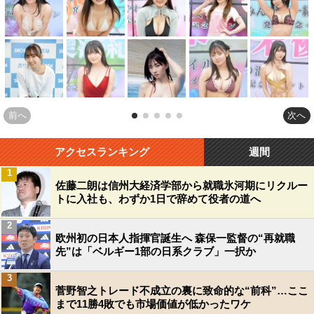
前へ
次へ
アクセスランキング
週間
1
佐藤二朗は信州大経済学部から就職氷河期にリクルー
トに入社も、わずか1日で辞めて役者の道へ
2
欧州初の日本人指揮官誕生へ 森保一監督の“再就職
先”は「ベルギー1部の日系クラブ」一択か
3
菅野智之トレード不成立の裏に致命的な“前科”…ここ
まで11勝4敗でも市場価値が低かったワケ