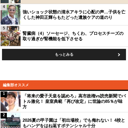
4
強いショック状態の清水アキラに心配の声…子供を亡
くした神田正輝らもたどった遺族ケアの道のり
5
腎臓病（4）ソーセージ、ちくわ、プロセスチーズの
取り過ぎが腎機能を低下させる
もっとみる
編集部オススメ
1
「将来の愛子天皇を認めろ」高市政権vs読売新聞でバ
トル激化！ 皇室典範「再び改定」に世論の85％が味
方
2
2026夏の甲子園は「初出場校」でも侮れない！ 4校と
もハンデをはね返すポテンシャル十分