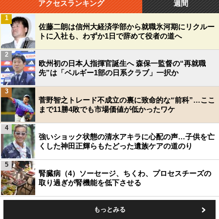
アクセスランキング
週間
1
佐藤二朗は信州大経済学部から就職氷河期にリクルー
トに入社も、わずか1日で辞めて役者の道へ
2
欧州初の日本人指揮官誕生へ 森保一監督の“再就職
先”は「ベルギー1部の日系クラブ」一択か
3
菅野智之トレード不成立の裏に致命的な“前科”…ここ
まで11勝4敗でも市場価値が低かったワケ
4
強いショック状態の清水アキラに心配の声…子供を亡
くした神田正輝らもたどった遺族ケアの道のり
5
腎臓病（4）ソーセージ、ちくわ、プロセスチーズの
取り過ぎが腎機能を低下させる
もっとみる