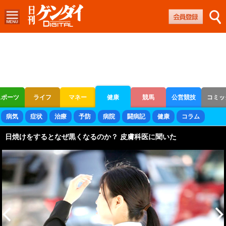
スポーツ
ライフ
マネー
健康
競馬
公営競技
コミッ
ボートレース
競輪
オートレース
病気
症状
治療
予防
病院
闘病記
健康
コラム
日焼けをするとなぜ黒くなるのか？ 皮膚科医に聞いた