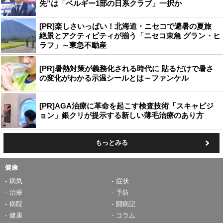
先”は「ベルギー1部の日系クラブ」一択か
[PR]楽しさいっぱい！北海道・ニセコで避暑の夏旅
絶景とアクティビティが揃う「ニセコ東急 グラン・ヒ
ラフ」～東急不動産
[PR]暑熱対策が義務化される時代に 貼るだけで暑さ
の変化がわかる示温シールとは～ファンケル
[PR]AGA治療に革命を起こす検査技術「スキャビジ
ョン」銀クリが提示する新しい薄毛治療のあり方
もっとみる
健康
病気
症状
治療
予防
病院
闘病記
健康
コラム