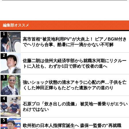
編集部オススメ
1
高市首相“被災地利用PV”が大炎上！ ピアノBGM付き
でヘリから合掌、酷暑に汗一滴かかない不可解
2
佐藤二朗は信州大経済学部から就職氷河期にリクルー
トに入社も、わずか1日で辞めて役者の道へ
3
強いショック状態の清水アキラに心配の声…子供を亡
くした神田正輝らもたどった遺族ケアの道のり
4
石原プロ「炊き出しの流儀」 被災地一番乗りがエラい
わけではない
5
欧州初の日本人指揮官誕生へ 森保一監督の“再就職