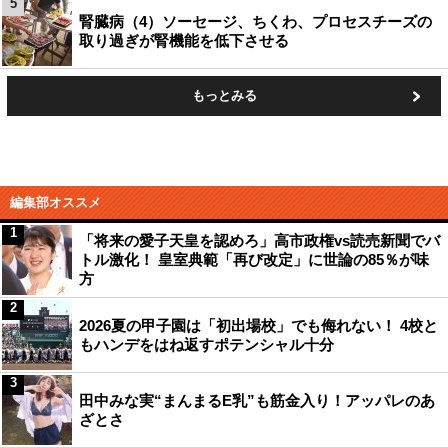
5
腎臓病（4）ソーセージ、ちくわ、プロセスチーズの
取り過ぎが腎機能を低下させる
もっとみる
編集部オススメ
1
「将来の愛子天皇を認めろ」高市政権vs読売新聞でバ
トル激化！ 皇室典範「再び改定」に世論の85％が味
方
2
2026夏の甲子園は「初出場校」でも侮れない！ 4校と
もハンデをはね返すポテンシャル十分
3
田中みな実“まんまるE乳”も筋金入り！アッパレのあ
ざとさ