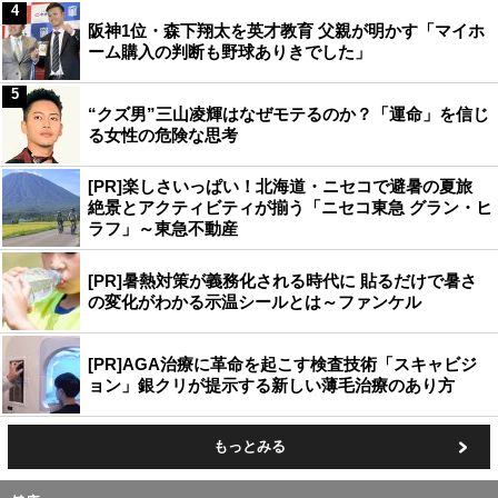
4
阪神1位・森下翔太を英才教育 父親が明かす「マイホ
ーム購入の判断も野球ありきでした」
5
“クズ男”三山凌輝はなぜモテるのか？「運命」を信じ
る女性の危険な思考
[PR]楽しさいっぱい！北海道・ニセコで避暑の夏旅
絶景とアクティビティが揃う「ニセコ東急 グラン・ヒ
ラフ」～東急不動産
[PR]暑熱対策が義務化される時代に 貼るだけで暑さ
の変化がわかる示温シールとは～ファンケル
[PR]AGA治療に革命を起こす検査技術「スキャビジ
ョン」銀クリが提示する新しい薄毛治療のあり方
もっとみる