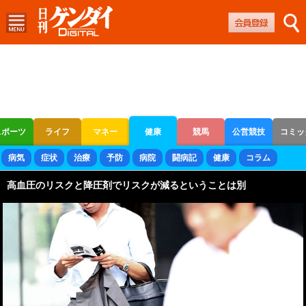
スポーツ
ライフ
マネー
健康
競馬
公営競技
コミッ
ボートレース
競輪
オートレース
病気
症状
治療
予防
病院
闘病記
健康
コラム
高血圧のリスクと降圧剤でリスクが減るということは別