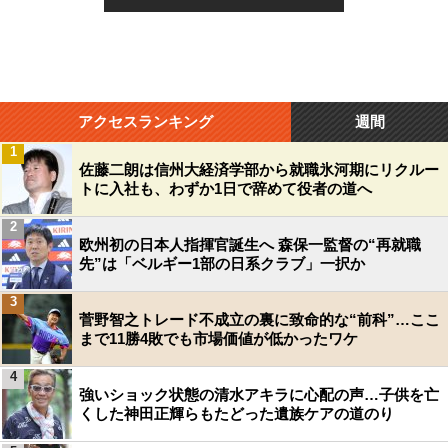
アクセスランキング
週間
1
佐藤二朗は信州大経済学部から就職氷河期にリクルー
トに入社も、わずか1日で辞めて役者の道へ
2
欧州初の日本人指揮官誕生へ 森保一監督の“再就職
先”は「ベルギー1部の日系クラブ」一択か
3
菅野智之トレード不成立の裏に致命的な“前科”…ここ
まで11勝4敗でも市場価値が低かったワケ
4
強いショック状態の清水アキラに心配の声…子供を亡
くした神田正輝らもたどった遺族ケアの道のり