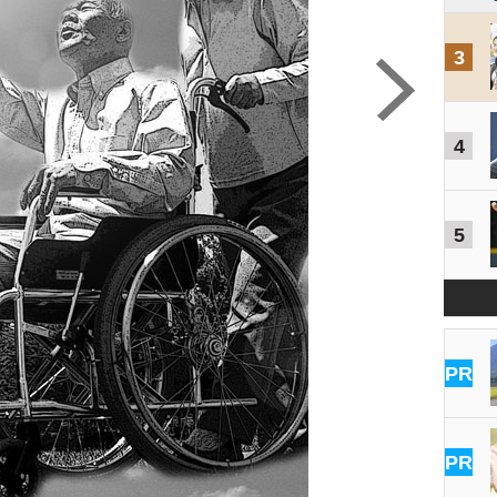
3
4
5
PR
PR