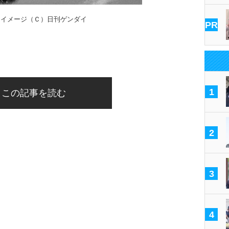
はイメージ（Ｃ）日刊ゲンダイ
PR
1
この記事を読む
2
3
4