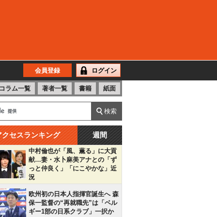
会員登録
ログイン
コラム一覧
著者一覧
書籍
紙面
アクセスランキング
週間
中村倫也が「風、薫る」に大貢
献…妻・水卜麻美アナとの「ず
っと仲良く」「にこやかな」近
況
欧州初の日本人指揮官誕生へ 森
保一監督の“再就職先”は「ベル
ギー1部の日系クラブ」一択か