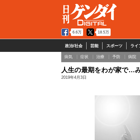
6.6万
18.5万
政治/社会
芸能
スポーツ
ライ
病気
症状
治療
予防
病院
人生の最期をわが家で…
2019年4月3日