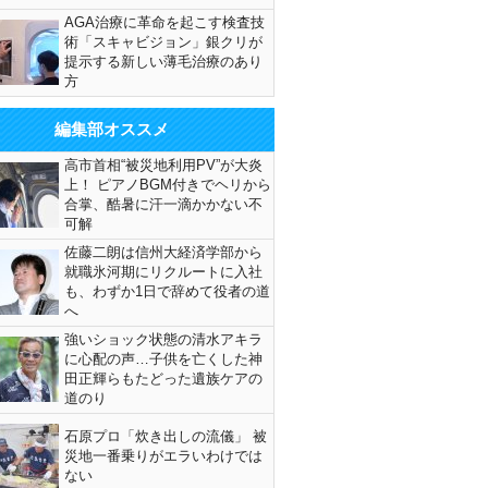
AGA治療に革命を起こす検査技
術「スキャビジョン」銀クリが
提示する新しい薄毛治療のあり
方
編集部オススメ
高市首相“被災地利用PV”が大炎
上！ ピアノBGM付きでヘリから
合掌、酷暑に汗一滴かかない不
可解
佐藤二朗は信州大経済学部から
就職氷河期にリクルートに入社
も、わずか1日で辞めて役者の道
へ
強いショック状態の清水アキラ
に心配の声…子供を亡くした神
田正輝らもたどった遺族ケアの
道のり
石原プロ「炊き出しの流儀」 被
災地一番乗りがエラいわけでは
ない