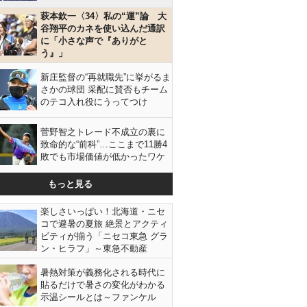
萩本欽一〈34〉私の“運”論 大
谷翔平のカネを使い込んだ通訳
に「小さな声で『ありがと
う』」
新庄監督の“再就職先”に挙がるま
さかの球団 采配に賛否もチーム
のテコ入れ役にうってつけ
菅野智之トレード不成立の裏に
致命的な“前科”…ここまで11勝4
敗でも市場価値が低かったワケ
もっと見る
楽しさいっぱい！北海道・ニセ
コで避暑の夏旅 絶景とアクティ
ビティが揃う「ニセコ東急 グラ
ン・ヒラフ」～東急不動産
暑熱対策が義務化される時代に
貼るだけで暑さの変化がわかる
示温シールとは～ファンケル