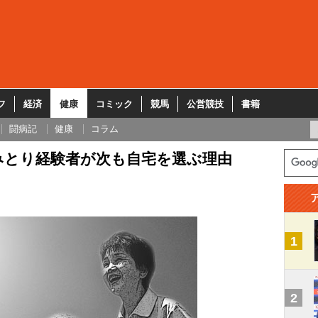
フ
経済
健康
コミック
競馬
公営競技
書籍
闘病記
健康
コラム
みとり経験者が次も自宅を選ぶ理由
1
2