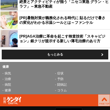
絶景とアクティビティが揃う「ニセコ東急 グラン・ヒ
ラフ」～東急不動産
[PR]暑熱対策が義務化される時代に 貼るだけで暑さ
の変化がわかる示温シールとは～ファンケル
[PR]AGA治療に革命を起こす検査技術「スキャビジ
ョン」銀クリが提示する新しい薄毛治療のあり方
もっとみる
健康
病気
症状
治療
予防
病院
闘病記
健康
コラム