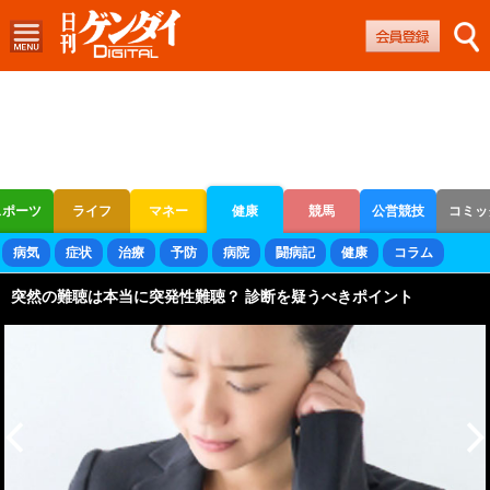
スポーツ
ライフ
マネー
健康
競馬
公営競技
コミッ
ボートレース
競輪
オートレース
病気
症状
治療
予防
病院
闘病記
健康
コラム
突然の難聴は本当に突発性難聴？ 診断を疑うべきポイント