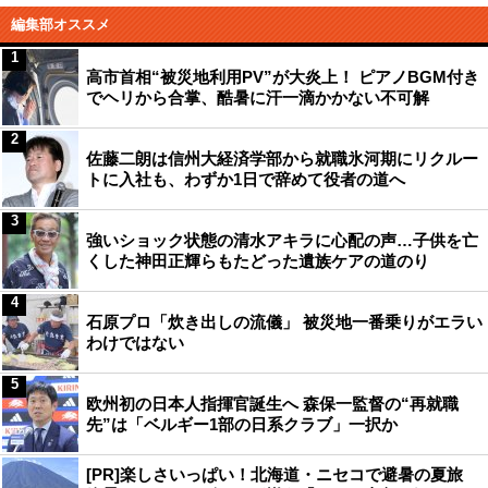
編集部オススメ
1
高市首相“被災地利用PV”が大炎上！ ピアノBGM付き
でヘリから合掌、酷暑に汗一滴かかない不可解
2
佐藤二朗は信州大経済学部から就職氷河期にリクルー
トに入社も、わずか1日で辞めて役者の道へ
3
強いショック状態の清水アキラに心配の声…子供を亡
くした神田正輝らもたどった遺族ケアの道のり
4
石原プロ「炊き出しの流儀」 被災地一番乗りがエラい
わけではない
5
欧州初の日本人指揮官誕生へ 森保一監督の“再就職
先”は「ベルギー1部の日系クラブ」一択か
[PR]楽しさいっぱい！北海道・ニセコで避暑の夏旅