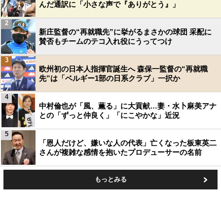
んだ通訳に「小さな声で『ありがとう』」
2
新庄監督の“再就職先”に挙がるまさかの球団 采配に
賛否もチームのテコ入れ役にうってつけ
3
欧州初の日本人指揮官誕生へ 森保一監督の“再就職
先”は「ベルギー1部の日系クラブ」一択か
4
中村倫也が「風、薫る」に大貢献…妻・水卜麻美アナ
との「ずっと仲良く」「にこやかな」近況
5
「恩人だけど、嫌いな人の代表」亡くなった板東英二
さんが複雑な感情を抱いたプロデューサーの名前
もっとみる