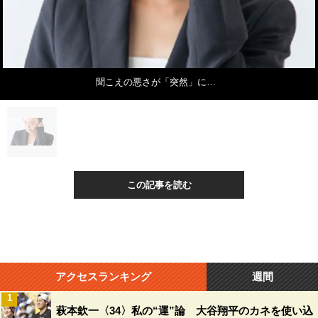
聞こえの悪さが「突然」に…
この記事を読む
アクセスランキング
週間
1
萩本欽一〈34〉私の“運”論 大谷翔平のカネを使い込