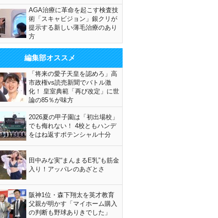
AGA治療に革命を起こす検査技
術「スキャビジョン」銀クリが
提示する新しい薄毛治療のあり
方
編集部オススメ
「将来の愛子天皇を認めろ」高
市政権vs読売新聞でバトル激
化！ 皇室典範「再び改定」に世
論の85％が味方
2026夏の甲子園は「初出場校」
でも侮れない！ 4校ともハンデ
をはね返すポテンシャル十分
田中みな実“まんまるE乳”も筋金
入り！アッパレのあざとさ
阪神1位・森下翔太を英才教育
父親が明かす「マイホーム購入
の判断も野球ありきでした」