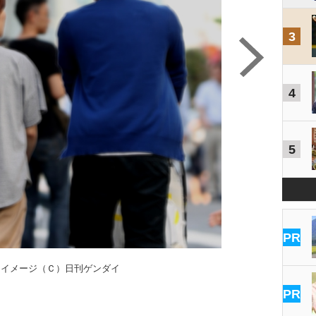
3
4
5
PR
はイメージ（Ｃ）日刊ゲンダイ
PR