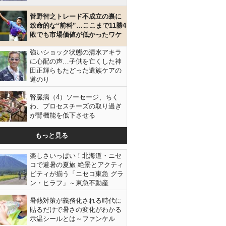
菅野智之トレード不成立の裏に
致命的な“前科”…ここまで11勝4
敗でも市場価値が低かったワケ
強いショック状態の清水アキラ
に心配の声…子供を亡くした神
田正輝らもたどった遺族ケアの
道のり
腎臓病（4）ソーセージ、ちく
わ、プロセスチーズの取り過ぎ
が腎機能を低下させる
もっと見る
楽しさいっぱい！北海道・ニセ
コで避暑の夏旅 絶景とアクティ
ビティが揃う「ニセコ東急 グラ
ン・ヒラフ」～東急不動産
暑熱対策が義務化される時代に
貼るだけで暑さの変化がわかる
示温シールとは～ファンケル