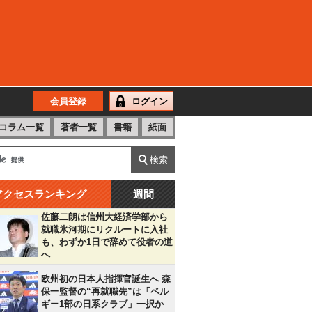
会員登録
ログイン
コラム一覧
著者一覧
書籍
紙面
アクセスランキング
週間
佐藤二朗は信州大経済学部から
就職氷河期にリクルートに入社
も、わずか1日で辞めて役者の道
へ
欧州初の日本人指揮官誕生へ 森
保一監督の“再就職先”は「ベル
ギー1部の日系クラブ」一択か