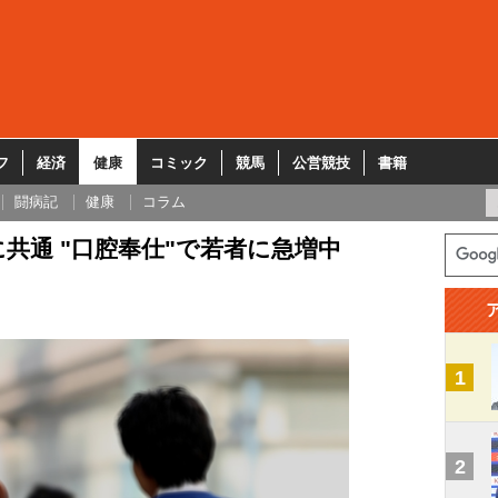
フ
経済
健康
コミック
競馬
公営競技
書籍
闘病記
健康
コラム
共通 "口腔奉仕"で若者に急増中
1
2