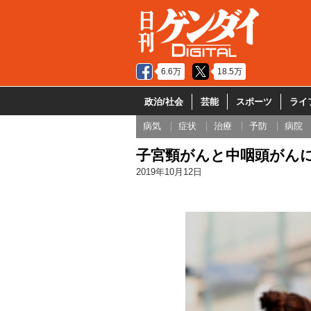
6.6万
18.5万
政治/社会
芸能
スポーツ
ライ
病気
症状
治療
予防
病院
子宮頸がんと中咽頭がんに
2019年10月12日