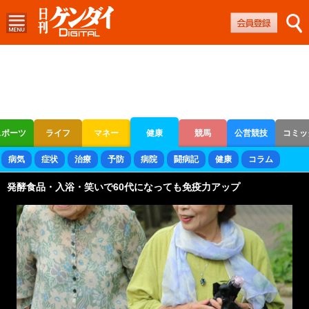
スポーツ
ライフ
マネー
健康
競馬
公営競技
コミッ
ボートレース
競輪
オートレース
病気
症状
治療
予防
病院
闘病記
健康
コラム
発酵食品・入浴・笑いで60代になっても免疫力アップ