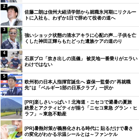
2
佐藤二朗は信州大経済学部から就職氷河期にリクルー
トに入社も、わずか1日で辞めて役者の道へ
3
強いショック状態の清水アキラに心配の声…子供を亡
くした神田正輝らもたどった遺族ケアの道のり
4
石原プロ「炊き出しの流儀」 被災地一番乗りがエラい
わけではない
5
欧州初の日本人指揮官誕生へ 森保一監督の“再就職
先”は「ベルギー1部の日系クラブ」一択か
[PR]楽しさいっぱい！北海道・ニセコで避暑の夏旅
絶景とアクティビティが揃う「ニセコ東急 グラン・ヒ
ラフ」～東急不動産
[PR]暑熱対策が義務化される時代に 貼るだけで暑さ
の変化がわかる示温シールとは～ファンケル