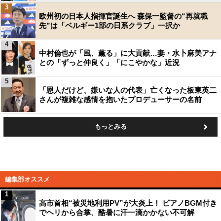
3
欧州初の日本人指揮官誕生へ 森保一監督の“再就職
先”は「ベルギー1部の日系クラブ」一択か
4
中村倫也が「風、薫る」に大貢献…妻・水卜麻美アナ
との「ずっと仲良く」「にこやかな」近況
5
「恩人だけど、嫌いな人の代表」亡くなった板東英二
さんが複雑な感情を抱いたプロデューサーの名前
もっとみる
編集部オススメ
1
高市首相“被災地利用PV”が大炎上！ ピアノBGM付き
でヘリから合掌、酷暑に汗一滴かかない不可解