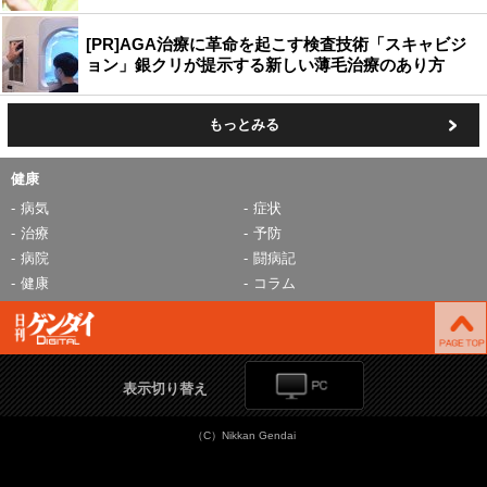
[PR]AGA治療に革命を起こす検査技術「スキャビジ
ョン」銀クリが提示する新しい薄毛治療のあり方
もっとみる
健康
病気
症状
治療
予防
病院
闘病記
健康
コラム
表示切り替え
（C）Nikkan Gendai