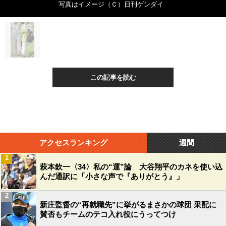
写真はイメージ（Ｃ）日刊ゲンダイ
この記事を読む
アクセスランキング
週間
1
萩本欽一〈34〉私の“運”論 大谷翔平のカネを使い込
んだ通訳に「小さな声で『ありがとう』」
2
新庄監督の“再就職先”に挙がるまさかの球団 采配に
賛否もチームのテコ入れ役にうってつけ