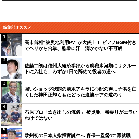
編集部オススメ
1
高市首相“被災地利用PV”が大炎上！ ピアノBGM付き
でヘリから合掌、酷暑に汗一滴かかない不可解
2
佐藤二朗は信州大経済学部から就職氷河期にリクルー
トに入社も、わずか1日で辞めて役者の道へ
3
強いショック状態の清水アキラに心配の声…子供を亡
くした神田正輝らもたどった遺族ケアの道のり
4
石原プロ「炊き出しの流儀」 被災地一番乗りがエラい
わけではない
5
欧州初の日本人指揮官誕生へ 森保一監督の“再就職