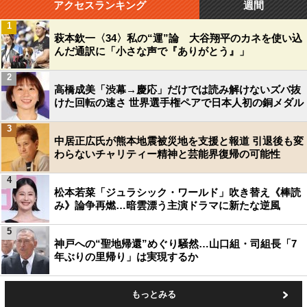
アクセスランキング
週間
1
萩本欽一〈34〉私の“運”論 大谷翔平のカネを使い込
んだ通訳に「小さな声で『ありがとう』」
2
高橋成美「渋幕→慶応」だけでは読み解けないズバ抜
けた回転の速さ 世界選手権ペアで日本人初の銅メダル
3
中居正広氏が熊本地震被災地を支援と報道 引退後も変
わらないチャリティー精神と芸能界復帰の可能性
4
松本若菜「ジュラシック・ワールド」吹き替え《棒読
み》論争再燃…暗雲漂う主演ドラマに新たな逆風
5
神戸への“聖地帰還”めぐり騒然…山口組・司組長「7
年ぶりの里帰り」は実現するか
もっとみる