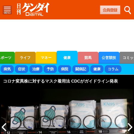
スポーツ
ライフ
マネー
健康
競馬
公営競技
コミッ
ボートレース
競輪
オートレース
病気
症状
治療
予防
病院
闘病記
健康
コラム
コロナ変異株に対するマスク着用法 CDCがガイドライン発表