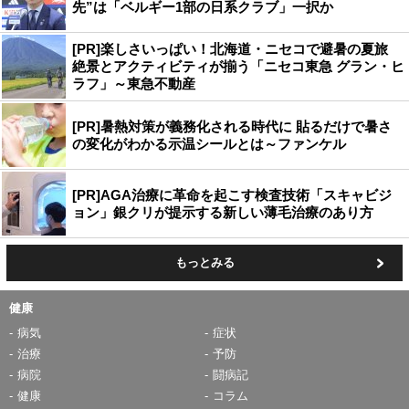
先”は「ベルギー1部の日系クラブ」一択か
[PR]楽しさいっぱい！北海道・ニセコで避暑の夏旅
絶景とアクティビティが揃う「ニセコ東急 グラン・ヒ
ラフ」～東急不動産
[PR]暑熱対策が義務化される時代に 貼るだけで暑さ
の変化がわかる示温シールとは～ファンケル
[PR]AGA治療に革命を起こす検査技術「スキャビジ
ョン」銀クリが提示する新しい薄毛治療のあり方
もっとみる
健康
病気
症状
治療
予防
病院
闘病記
健康
コラム