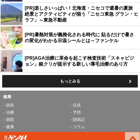
[PR]楽しさいっぱい！北海道・ニセコで避暑の夏旅
絶景とアクティビティが揃う「ニセコ東急 グラン・ヒ
ラフ」～東急不動産
[PR]暑熱対策が義務化される時代に 貼るだけで暑さ
の変化がわかる示温シールとは～ファンケル
[PR]AGA治療に革命を起こす検査技術「スキャビジ
ョン」銀クリが提示する新しい薄毛治療のあり方
もっとみる
健康
病気
症状
治療
予防
病院
闘病記
健康
コラム