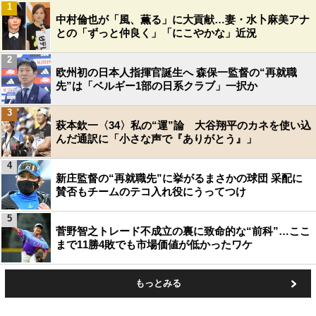
1
中村倫也が「風、薫る」に大貢献…妻・水卜麻美アナ
との「ずっと仲良く」「にこやかな」近況
2
欧州初の日本人指揮官誕生へ 森保一監督の“再就職
先”は「ベルギー1部の日系クラブ」一択か
3
萩本欽一〈34〉私の“運”論 大谷翔平のカネを使い込
んだ通訳に「小さな声で『ありがとう』」
4
新庄監督の“再就職先”に挙がるまさかの球団 采配に
賛否もチームのテコ入れ役にうってつけ
5
菅野智之トレード不成立の裏に致命的な“前科”…ここ
まで11勝4敗でも市場価値が低かったワケ
もっとみる