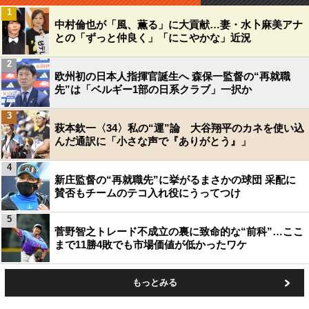
1
中村倫也が「風、薫る」に大貢献…妻・水卜麻美アナ
との「ずっと仲良く」「にこやかな」近況
2
欧州初の日本人指揮官誕生へ 森保一監督の“再就職
先”は「ベルギー1部の日系クラブ」一択か
3
萩本欽一〈34〉私の“運”論 大谷翔平のカネを使い込
んだ通訳に「小さな声で『ありがとう』」
4
新庄監督の“再就職先”に挙がるまさかの球団 采配に
賛否もチームのテコ入れ役にうってつけ
5
菅野智之トレード不成立の裏に致命的な“前科”…ここ
まで11勝4敗でも市場価値が低かったワケ
もっとみる