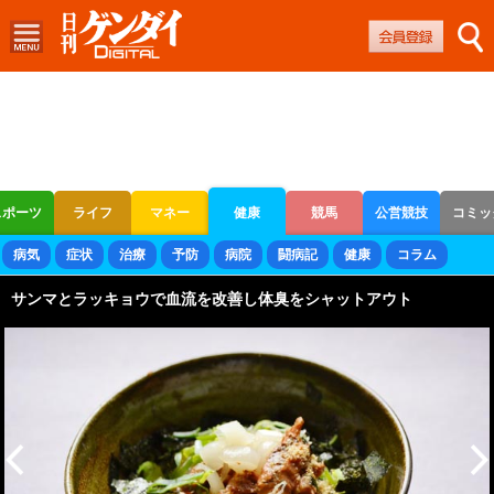
スポーツ
ライフ
マネー
健康
競馬
公営競技
コミッ
ボートレース
競輪
オートレース
病気
症状
治療
予防
病院
闘病記
健康
コラム
サンマとラッキョウで血流を改善し体臭をシャットアウト