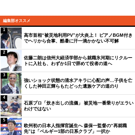
編集部オススメ
1
高市首相“被災地利用PV”が大炎上！ ピアノBGM付き
でヘリから合掌、酷暑に汗一滴かかない不可解
2
佐藤二朗は信州大経済学部から就職氷河期にリクルー
トに入社も、わずか1日で辞めて役者の道へ
3
強いショック状態の清水アキラに心配の声…子供を亡
くした神田正輝らもたどった遺族ケアの道のり
4
石原プロ「炊き出しの流儀」 被災地一番乗りがエラい
わけではない
5
欧州初の日本人指揮官誕生へ 森保一監督の“再就職
先”は「ベルギー1部の日系クラブ」一択か