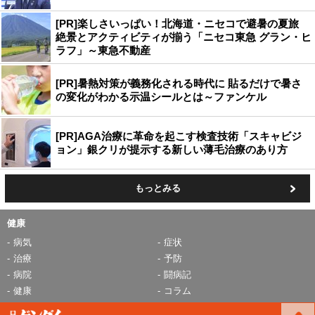
[PR]楽しさいっぱい！北海道・ニセコで避暑の夏旅
絶景とアクティビティが揃う「ニセコ東急 グラン・ヒ
ラフ」～東急不動産
[PR]暑熱対策が義務化される時代に 貼るだけで暑さ
の変化がわかる示温シールとは～ファンケル
[PR]AGA治療に革命を起こす検査技術「スキャビジ
ョン」銀クリが提示する新しい薄毛治療のあり方
もっとみる
健康
病気
症状
治療
予防
病院
闘病記
健康
コラム