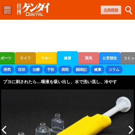
スポーツ
ライフ
マネー
健康
競馬
公営競技
コミッ
ボートレース
競輪
オートレース
病気
症状
治療
予防
病院
闘病記
健康
コラム
ブヨに刺されたら…唾液を吸い出し、水で洗い流し、冷やす