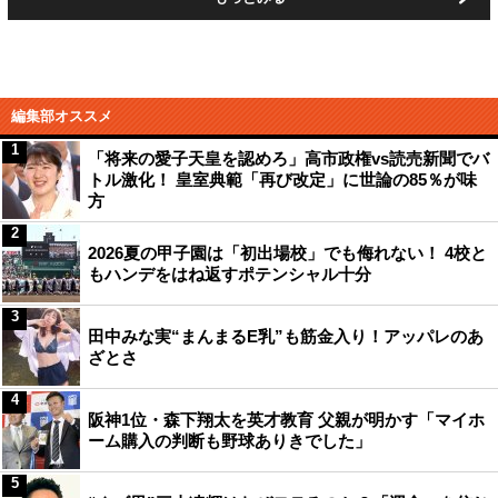
編集部オススメ
1
「将来の愛子天皇を認めろ」高市政権vs読売新聞でバ
トル激化！ 皇室典範「再び改定」に世論の85％が味
方
2
2026夏の甲子園は「初出場校」でも侮れない！ 4校と
もハンデをはね返すポテンシャル十分
3
田中みな実“まんまるE乳”も筋金入り！アッパレのあ
ざとさ
4
阪神1位・森下翔太を英才教育 父親が明かす「マイホ
ーム購入の判断も野球ありきでした」
5