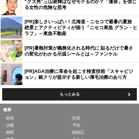
“クズ男”三山凌輝はなぜモテるのか？「運命」を信じ
る女性の危険な思考
[PR]楽しさいっぱい！北海道・ニセコで避暑の夏旅
絶景とアクティビティが揃う「ニセコ東急 グラン・ヒ
ラフ」～東急不動産
[PR]暑熱対策が義務化される時代に 貼るだけで暑さ
の変化がわかる示温シールとは～ファンケル
[PR]AGA治療に革命を起こす検査技術「スキャビジ
ョン」銀クリが提示する新しい薄毛治療のあり方
もっとみる
健康
病気
症状
治療
予防
病院
闘病記