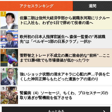
アクセスランキング
週間
1
佐藤二朗は信州大経済学部から就職氷河期にリクルー
トに入社も、わずか1日で辞めて役者の道へ
2
欧州初の日本人指揮官誕生へ 森保一監督の“再就職
先”は「ベルギー1部の日系クラブ」一択か
3
菅野智之トレード不成立の裏に致命的な“前科”…ここ
まで11勝4敗でも市場価値が低かったワケ
4
強いショック状態の清水アキラに心配の声…子供を亡
くした神田正輝らもたどった遺族ケアの道のり
5
腎臓病（4）ソーセージ、ちくわ、プロセスチーズの
取り過ぎが腎機能を低下させる
もっとみる