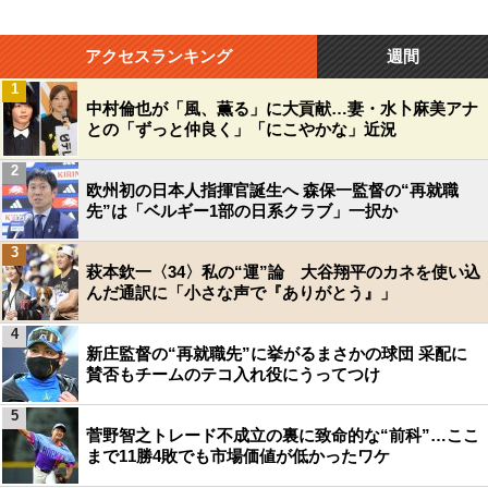
アクセスランキング
週間
1
中村倫也が「風、薫る」に大貢献…妻・水卜麻美アナ
との「ずっと仲良く」「にこやかな」近況
2
欧州初の日本人指揮官誕生へ 森保一監督の“再就職
先”は「ベルギー1部の日系クラブ」一択か
3
萩本欽一〈34〉私の“運”論 大谷翔平のカネを使い込
んだ通訳に「小さな声で『ありがとう』」
4
新庄監督の“再就職先”に挙がるまさかの球団 采配に
賛否もチームのテコ入れ役にうってつけ
5
菅野智之トレード不成立の裏に致命的な“前科”…ここ
まで11勝4敗でも市場価値が低かったワケ