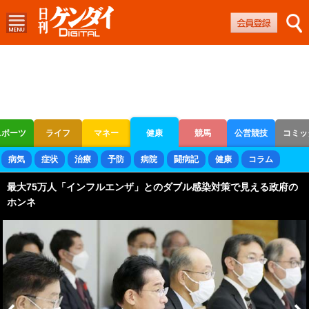
スポーツ
ライフ
マネー
健康
競馬
公営競技
コミッ
ボートレース
競輪
オートレース
病気
症状
治療
予防
病院
闘病記
健康
コラム
最大75万人「インフルエンザ」とのダブル感染対策で見える政府の
ホンネ