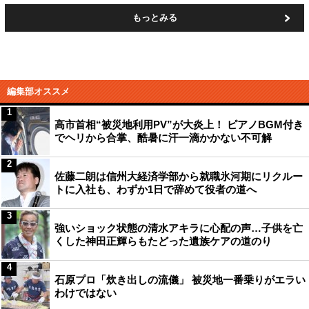
もっとみる
編集部オススメ
1
高市首相“被災地利用PV”が大炎上！ ピアノBGM付き
でヘリから合掌、酷暑に汗一滴かかない不可解
2
佐藤二朗は信州大経済学部から就職氷河期にリクルー
トに入社も、わずか1日で辞めて役者の道へ
3
強いショック状態の清水アキラに心配の声…子供を亡
くした神田正輝らもたどった遺族ケアの道のり
4
石原プロ「炊き出しの流儀」 被災地一番乗りがエラい
わけではない