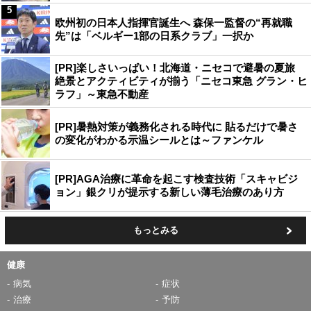
5
欧州初の日本人指揮官誕生へ 森保一監督の“再就職
先”は「ベルギー1部の日系クラブ」一択か
[PR]楽しさいっぱい！北海道・ニセコで避暑の夏旅
絶景とアクティビティが揃う「ニセコ東急 グラン・ヒ
ラフ」～東急不動産
[PR]暑熱対策が義務化される時代に 貼るだけで暑さ
の変化がわかる示温シールとは～ファンケル
[PR]AGA治療に革命を起こす検査技術「スキャビジ
ョン」銀クリが提示する新しい薄毛治療のあり方
もっとみる
健康
病気
症状
治療
予防