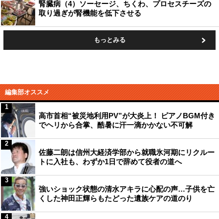
腎臓病（4）ソーセージ、ちくわ、プロセスチーズの
取り過ぎが腎機能を低下させる
もっとみる
編集部オススメ
1
高市首相“被災地利用PV”が大炎上！ ピアノBGM付き
でヘリから合掌、酷暑に汗一滴かかない不可解
2
佐藤二朗は信州大経済学部から就職氷河期にリクルー
トに入社も、わずか1日で辞めて役者の道へ
3
強いショック状態の清水アキラに心配の声…子供を亡
くした神田正輝らもたどった遺族ケアの道のり
4