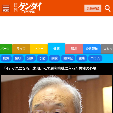
スポーツ
ライフ
マネー
健康
競馬
公営競技
コミッ
ボートレース
競輪
オートレース
病気
症状
治療
予防
病院
闘病記
健康
コラム
「4」が気になる…末期がんで緩和病棟に入った男性の心境