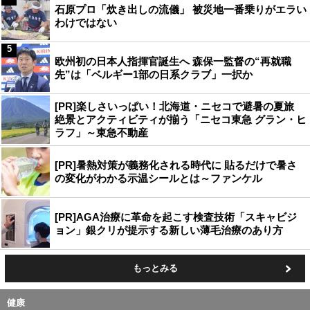
石原プロ「炊き出しの流儀」 被災地一番乗りがエラい
わけではない
5
欧州初の日本人指揮官誕生へ 森保一監督の“再就職
先”は「ベルギー1部の日系クラブ」一択か
[PR]楽しさいっぱい！北海道・ニセコで避暑の夏旅
絶景とアクティビティが揃う「ニセコ東急 グラン・ヒ
ラフ」～東急不動産
[PR]暑熱対策が義務化される時代に 貼るだけで暑さ
の変化がわかる示温シールとは～ファンケル
[PR]AGA治療に革命を起こす検査技術「スキャビジ
ョン」銀クリが提示する新しい薄毛治療のあり方
もっとみる
健康