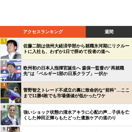
アクセスランキング
週間
1
佐藤二朗は信州大経済学部から就職氷河期にリクルー
トに入社も、わずか1日で辞めて役者の道へ
2
欧州初の日本人指揮官誕生へ 森保一監督の“再就職
先”は「ベルギー1部の日系クラブ」一択か
3
菅野智之トレード不成立の裏に致命的な“前科”…ここ
まで11勝4敗でも市場価値が低かったワケ
4
強いショック状態の清水アキラに心配の声…子供を亡
くした神田正輝らもたどった遺族ケアの道のり
5