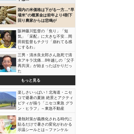
国内の米価格は下がる一方…“早
場米”の概算金は前年より4割下
回り農家からは悲鳴が
阪神藤川監督の「焦り」「短
気」「采配」に大きな不安…岡
田前監督もチクリ「崩れてる感
じするわ」
三男・清水良太郎さん急死で清
水アキラ沈痛…8年越しの「父子
再共演」が始まったばかりだっ
た
睡眠の質を上げる6カ条（Ｃ）日刊ゲンダイ
もっと見る
楽しさいっぱい！北海道・ニセ
コで避暑の夏旅 絶景とアクティ
ビティが揃う「ニセコ東急 グラ
ン・ヒラフ」～東急不動産
暑熱対策が義務化される時代に
貼るだけで暑さの変化がわかる
示温シールとは～ファンケル