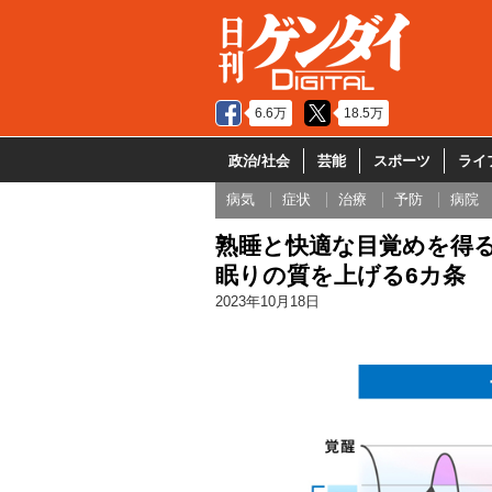
6.6万
18.5万
政治/社会
芸能
スポーツ
ライ
病気
症状
治療
予防
病院
熟睡と快適な目覚めを得
眠りの質を上げる6カ条
2023年10月18日