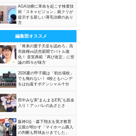
AGA治療に革命を起こす検査技
術「スキャビジョン」銀クリが
提示する新しい薄毛治療のあり
方
編集部オススメ
「将来の愛子天皇を認めろ」高
市政権vs読売新聞でバトル激
化！ 皇室典範「再び改定」に世
論の85％が味方
2026夏の甲子園は「初出場校」
でも侮れない！ 4校ともハンデ
をはね返すポテンシャル十分
田中みな実“まんまるE乳”も筋金
入り！アッパレのあざとさ
阪神1位・森下翔太を英才教育
父親が明かす「マイホーム購入
の判断も野球ありきでした」