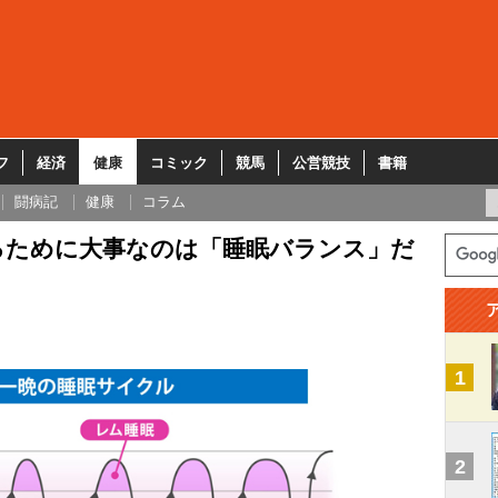
フ
経済
健康
コミック
競馬
公営競技
書籍
闘病記
健康
コラム
るために大事なのは「睡眠バランス」だ
1
2