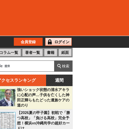
会員登録
ログイン
コラム一覧
著者一覧
書籍
紙面
アクセスランキング
週間
強いショック状態の清水アキラ
に心配の声…子供を亡くした神
田正輝らもたどった遺族ケアの
道のり
【2026夏の甲子園】初戦で「勝
つ高校」「負ける高校」完全予
想！横浜vs沖縄尚学の超好カー
ドは…