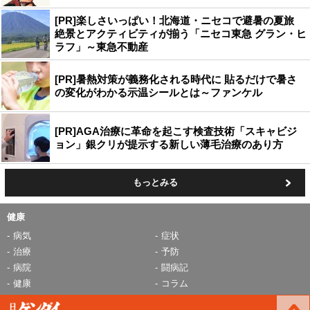
[PR]楽しさいっぱい！北海道・ニセコで避暑の夏旅
絶景とアクティビティが揃う「ニセコ東急 グラン・ヒ
ラフ」～東急不動産
[PR]暑熱対策が義務化される時代に 貼るだけで暑さ
の変化がわかる示温シールとは～ファンケル
[PR]AGA治療に革命を起こす検査技術「スキャビジ
ョン」銀クリが提示する新しい薄毛治療のあり方
もっとみる
健康
病気
症状
治療
予防
病院
闘病記
健康
コラム