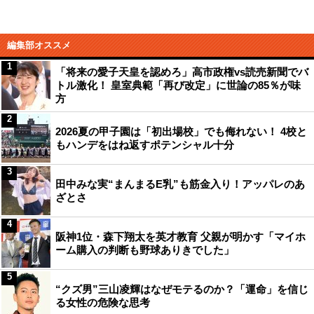
編集部オススメ
1
「将来の愛子天皇を認めろ」高市政権vs読売新聞でバ
トル激化！ 皇室典範「再び改定」に世論の85％が味
方
2
2026夏の甲子園は「初出場校」でも侮れない！ 4校と
もハンデをはね返すポテンシャル十分
3
田中みな実“まんまるE乳”も筋金入り！アッパレのあ
ざとさ
4
阪神1位・森下翔太を英才教育 父親が明かす「マイホ
ーム購入の判断も野球ありきでした」
5
“クズ男”三山凌輝はなぜモテるのか？「運命」を信じ
る女性の危険な思考