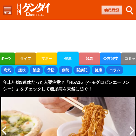
スポーツ
ライフ
マネー
健康
競馬
公営競技
コミッ
ボートレース
競輪
オートレース
病気
症状
治療
予防
病院
闘病記
健康
コラム
年末年始9連休だった人要注意？「HbA1c（ヘモグロビンエーワン
シー）」をチェックして糖尿病を未然に防ぐ！