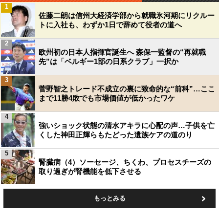
1
佐藤二朗は信州大経済学部から就職氷河期にリクルー
トに入社も、わずか1日で辞めて役者の道へ
2
欧州初の日本人指揮官誕生へ 森保一監督の“再就職
先”は「ベルギー1部の日系クラブ」一択か
3
菅野智之トレード不成立の裏に致命的な“前科”…ここ
まで11勝4敗でも市場価値が低かったワケ
4
強いショック状態の清水アキラに心配の声…子供を亡
くした神田正輝らもたどった遺族ケアの道のり
5
腎臓病（4）ソーセージ、ちくわ、プロセスチーズの
取り過ぎが腎機能を低下させる
もっとみる