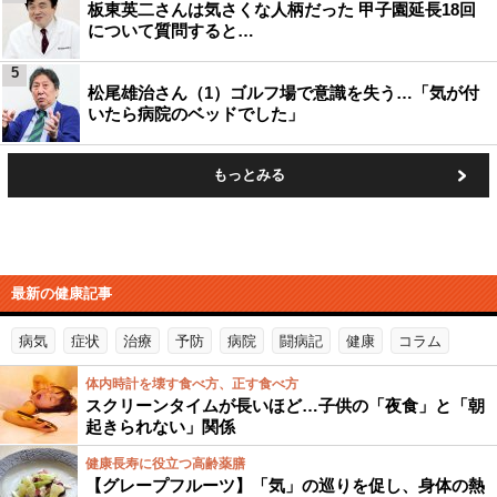
板東英二さんは気さくな人柄だった 甲子園延長18回
について質問すると…
5
松尾雄治さん（1）ゴルフ場で意識を失う…「気が付
いたら病院のベッドでした」
もっとみる
最新の健康記事
病気
症状
治療
予防
病院
闘病記
健康
コラム
体内時計を壊す食べ方、正す食べ方
スクリーンタイムが長いほど…子供の「夜食」と「朝
起きられない」関係
健康長寿に役立つ高齢薬膳
【グレープフルーツ】「気」の巡りを促し、身体の熱