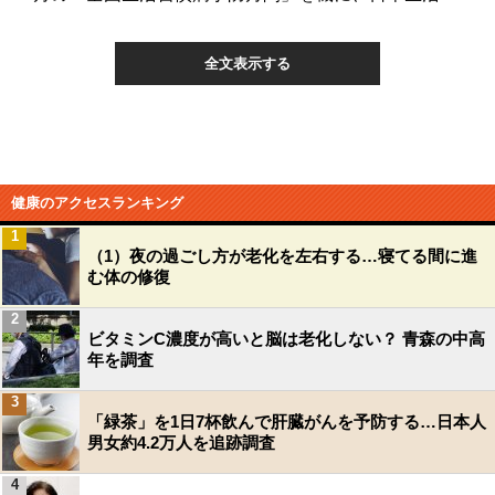
全文表示する
健康のアクセスランキング
1
（1）夜の過ごし方が老化を左右する…寝てる間に進
む体の修復
2
ビタミンC濃度が高いと脳は老化しない？ 青森の中高
年を調査
3
「緑茶」を1日7杯飲んで肝臓がんを予防する…日本人
男女約4.2万人を追跡調査
4