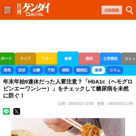
スポーツ
ライフ
マネー
健康
競馬
公営競技
コミッ
ボートレース
競輪
オートレース
病気
症状
治療
予防
病院
闘病記
健康
コラム
年末年始9連休だった人要注意？「HbA1c（ヘモグロ
ビンエーワンシー）」をチェックして糖尿病を未然
に防ぐ！
公開：
26/02/13 12:00
更新：
26/02/16 11:09