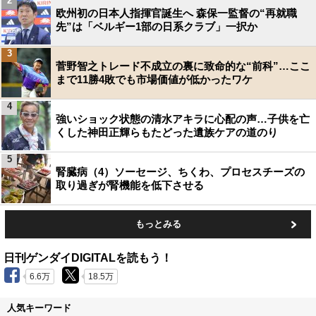
2
欧州初の日本人指揮官誕生へ 森保一監督の“再就職
先”は「ベルギー1部の日系クラブ」一択か
3
菅野智之トレード不成立の裏に致命的な“前科”…ここ
まで11勝4敗でも市場価値が低かったワケ
4
強いショック状態の清水アキラに心配の声…子供を亡
くした神田正輝らもたどった遺族ケアの道のり
5
腎臓病（4）ソーセージ、ちくわ、プロセスチーズの
取り過ぎが腎機能を低下させる
もっとみる
日刊ゲンダイDIGITALを読もう！
6.6万
18.5万
人気キーワード