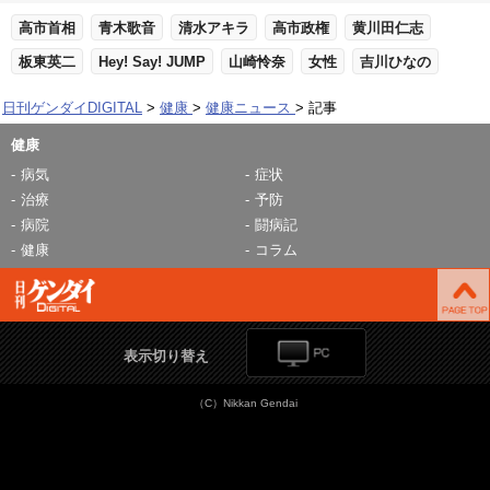
高市首相
青木歌音
清水アキラ
高市政権
黄川田仁志
板東英二
Hey! Say! JUMP
山崎怜奈
女性
吉川ひなの
日刊ゲンダイDIGITAL
健康
健康ニュース
記事
健康
病気
症状
治療
予防
病院
闘病記
健康
コラム
表示切り替え
（C）Nikkan Gendai