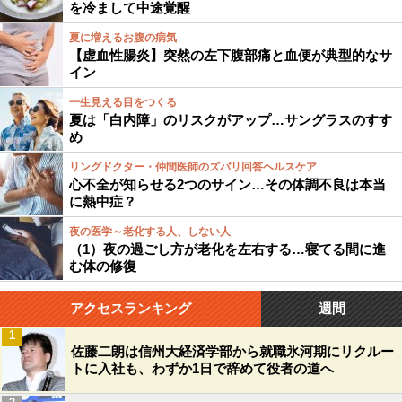
を冷まして中途覚醒
夏に増えるお腹の病気
【虚血性腸炎】突然の左下腹部痛と血便が典型的なサ
イン
一生見える目をつくる
夏は「白内障」のリスクがアップ…サングラスのすす
め
リングドクター・仲間医師のズバリ回答ヘルスケア
心不全が知らせる2つのサイン…その体調不良は本当
に熱中症？
夜の医学～老化する人、しない人
（1）夜の過ごし方が老化を左右する…寝てる間に進
む体の修復
アクセスランキング
週間
1
佐藤二朗は信州大経済学部から就職氷河期にリクルー
トに入社も、わずか1日で辞めて役者の道へ