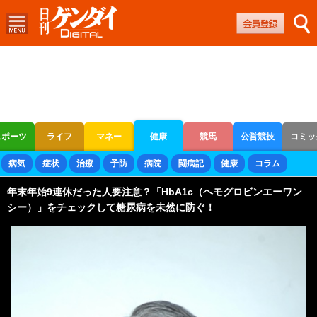
スポーツ
ライフ
マネー
健康
競馬
公営競技
コミッ
ボートレース
競輪
オートレース
病気
症状
治療
予防
病院
闘病記
健康
コラム
年末年始9連休だった人要注意？「HbA1c（ヘモグロビンエーワン
シー）」をチェックして糖尿病を未然に防ぐ！