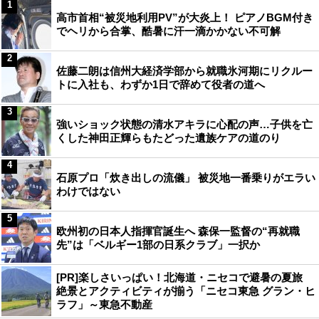
1
高市首相“被災地利用PV”が大炎上！ ピアノBGM付き
でヘリから合掌、酷暑に汗一滴かかない不可解
2
佐藤二朗は信州大経済学部から就職氷河期にリクルー
トに入社も、わずか1日で辞めて役者の道へ
3
強いショック状態の清水アキラに心配の声…子供を亡
くした神田正輝らもたどった遺族ケアの道のり
4
石原プロ「炊き出しの流儀」 被災地一番乗りがエラい
わけではない
5
欧州初の日本人指揮官誕生へ 森保一監督の“再就職
先”は「ベルギー1部の日系クラブ」一択か
[PR]楽しさいっぱい！北海道・ニセコで避暑の夏旅
絶景とアクティビティが揃う「ニセコ東急 グラン・ヒ
ラフ」～東急不動産