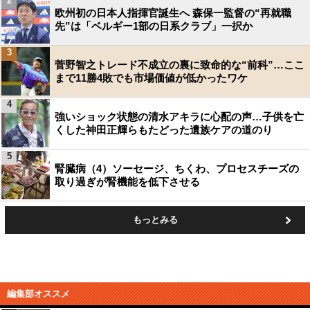
2
欧州初の日本人指揮官誕生へ 森保一監督の“再就職
先”は「ベルギー1部の日系クラブ」一択か
3
菅野智之トレード不成立の裏に致命的な“前科”…ここ
まで11勝4敗でも市場価値が低かったワケ
4
強いショック状態の清水アキラに心配の声…子供を亡
くした神田正輝らもたどった遺族ケアの道のり
5
腎臓病（4）ソーセージ、ちくわ、プロセスチーズの
取り過ぎが腎機能を低下させる
もっとみる
編集部オススメ