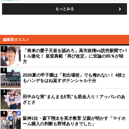
もっとみる
編集部オススメ
1
「将来の愛子天皇を認めろ」高市政権vs読売新聞でバ
トル激化！ 皇室典範「再び改定」に世論の85％が味
方
2
2026夏の甲子園は「初出場校」でも侮れない！ 4校と
もハンデをはね返すポテンシャル十分
3
田中みな実“まんまるE乳”も筋金入り！アッパレのあ
ざとさ
4
阪神1位・森下翔太を英才教育 父親が明かす「マイホ
ーム購入の判断も野球ありきでした」