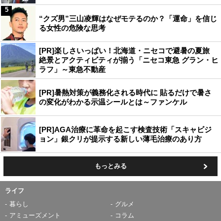
5
“クズ男”三山凌輝はなぜモテるのか？「運命」を信じ
る女性の危険な思考
[PR]楽しさいっぱい！北海道・ニセコで避暑の夏旅
絶景とアクティビティが揃う「ニセコ東急 グラン・ヒ
ラフ」～東急不動産
[PR]暑熱対策が義務化される時代に 貼るだけで暑さ
の変化がわかる示温シールとは～ファンケル
[PR]AGA治療に革命を起こす検査技術「スキャビジ
ョン」銀クリが提示する新しい薄毛治療のあり方
もっとみる
ライフ
暮らし
グルメ
アミューズメント
コラム