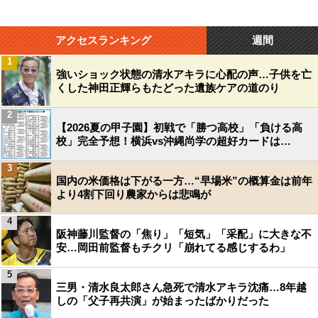
アクセスランキング
週間
1
強いショック状態の清水アキラに心配の声…子供を亡
くした神田正輝らもたどった遺族ケアの道のり
2
【2026夏の甲子園】初戦で「勝つ高校」「負ける高
校」完全予想！横浜vs沖縄尚学の超好カードは…
3
国内の米価格は下がる一方…“早場米”の概算金は前年
より4割下回り農家からは悲鳴が
4
阪神藤川監督の「焦り」「短気」「采配」に大きな不
安…岡田前監督もチクリ「崩れてる感じするわ」
5
三男・清水良太郎さん急死で清水アキラ沈痛…8年越
しの「父子再共演」が始まったばかりだった