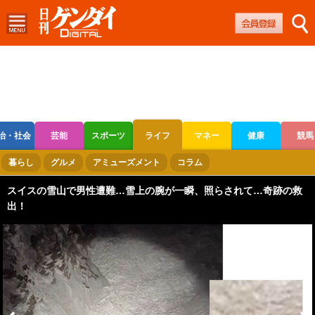
治・社会
芸能
スポーツ
ライフ
マネー
健康
競馬
ボートレース
競輪
オートレース
暮らし
グルメ
アミューズメント
コラム
スイスの雪山で男性遭難…雪上の腕が一瞬、照らされて…奇跡の救
出！