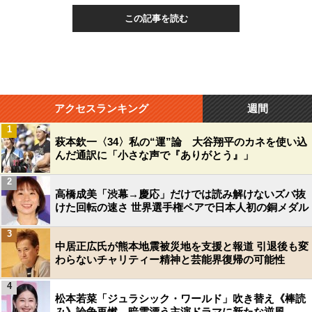
この記事を読む
アクセスランキング
週間
1
萩本欽一〈34〉私の“運”論 大谷翔平のカネを使い込
んだ通訳に「小さな声で『ありがとう』」
2
高橋成美「渋幕→慶応」だけでは読み解けないズバ抜
けた回転の速さ 世界選手権ペアで日本人初の銅メダル
3
中居正広氏が熊本地震被災地を支援と報道 引退後も変
わらないチャリティー精神と芸能界復帰の可能性
4
松本若菜「ジュラシック・ワールド」吹き替え《棒読
み》論争再燃…暗雲漂う主演ドラマに新たな逆風