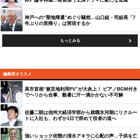
5
神戸への“聖地帰還”めぐり騒然…山口組・司組長「7
年ぶりの里帰り」は実現するか
もっとみる
編集部オススメ
1
高市首相“被災地利用PV”が大炎上！ ピアノBGM付き
でヘリから合掌、酷暑に汗一滴かかない不可解
2
佐藤二朗は信州大経済学部から就職氷河期にリクルー
トに入社も、わずか1日で辞めて役者の道へ
3
強いショック状態の清水アキラに心配の声…子供を亡