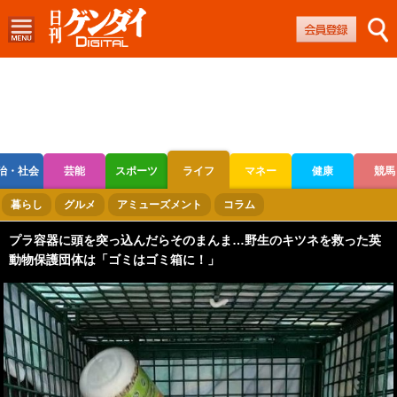
治・社会
芸能
スポーツ
ライフ
マネー
健康
競馬
ボートレース
競輪
オートレース
暮らし
グルメ
アミューズメント
コラム
プラ容器に頭を突っ込んだらそのまんま…野生のキツネを救った英
動物保護団体は「ゴミはゴミ箱に！」