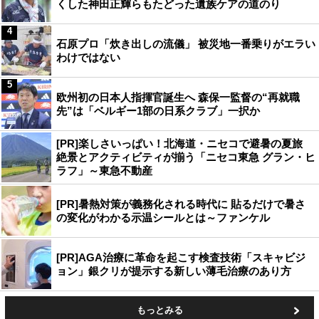
くした神田正輝らもたどった遺族ケアの道のり
4
石原プロ「炊き出しの流儀」 被災地一番乗りがエラい
わけではない
5
欧州初の日本人指揮官誕生へ 森保一監督の“再就職
先”は「ベルギー1部の日系クラブ」一択か
[PR]楽しさいっぱい！北海道・ニセコで避暑の夏旅
絶景とアクティビティが揃う「ニセコ東急 グラン・ヒ
ラフ」～東急不動産
[PR]暑熱対策が義務化される時代に 貼るだけで暑さ
の変化がわかる示温シールとは～ファンケル
[PR]AGA治療に革命を起こす検査技術「スキャビジ
ョン」銀クリが提示する新しい薄毛治療のあり方
もっとみる