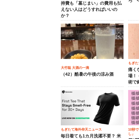
ろ <
持費も「墓じまい」の費用も払
えない人はどうすればいいの
か？
もぎた
大竹聡 大酒の一滴
痛く
（42）酷暑の午後の涼み酒
場！
術で
もぎたて海外仰天ニュース
10秒
し」
毎日着ても1カ月洗濯不要？ 米