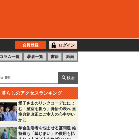
会員登録
ログイン
コラム一覧
著者一覧
書籍
紙面
暮らしのアクセスランキング
愛子さまのリンクコーデににじ
む「皇室を担う」覚悟の表れ 皇
室典範改正にご本人の心中やい
かに
年金生活者を悩ませる墓問題 維
持費も「墓じまい」の費用も払