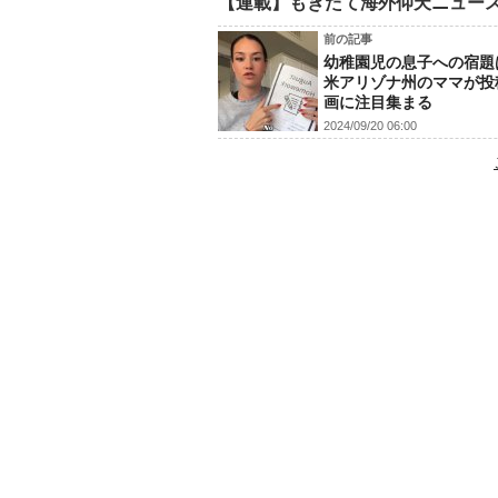
【連載】もぎたて海外仰天ニュー
前の記事
幼稚園児の息子への宿題
米アリゾナ州のママが投
画に注目集まる
2024/09/20 06:00