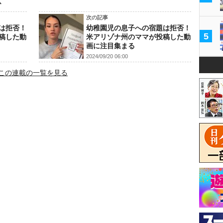
ス
次の記事
は拒否！
幼稚園児の息子への宿題は拒否！
5
稿した動
米アリゾナ州のママが投稿した動
画に注目集まる
2024/09/20 06:00
この連載の一覧を見る