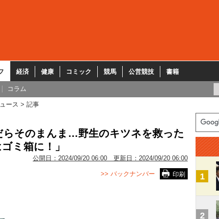
フ
経済
健康
コミック
競馬
公営競技
書籍
コラム
ュース
記事
だらそのまんま…野生のキツネを救った
はゴミ箱に！」
公開日：
2024/09/20 06:00
更新日：
2024/09/20 06:00
>> バックナンバー
印刷
1
2