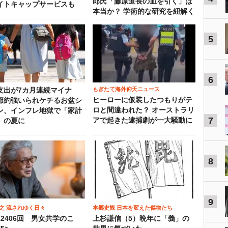
郎氏「藤原道長の血を引く」は
イトキャップサービスも
本当か？ 学術的な研究を紐解く
5
6
もぎたて海外仰天ニュース
支出が7カ月連続マイナ
ヒーローに仮装したつもりがテ
節約強いられケチるお盆シ
ロと間違われた？ オーストラリ
ン、インフレ地獄で「家計
7
アで起きた逮捕劇が一大騒動に
」の夏に
8
9
之 流されゆく日々
本郷史観 日本を変えた傑物たち
12406回 男女共学のこ
上杉謙信（5）晩年に「義」の