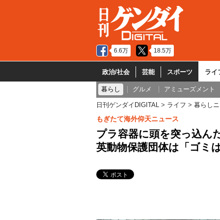
6.6万
18.5万
政治/社会
芸能
スポーツ
ライ
暮らし
グルメ
アミューズメント
日刊ゲンダイDIGITAL
ライフ
暮らしニ
もぎたて海外仰天ニュース
プラ容器に頭を突っ込ん
英動物保護団体は「ゴミ