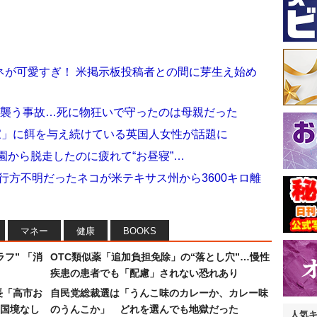
ネが可愛すぎ！ 米掲示板投稿者との間に芽生え始め
を襲う事故…死に物狂いで守ったのは母親だった
家」に餌を与え続けている英国人女性が話題に
園から脱走したのに疲れて“お昼寝”…
も行方不明だったネコが米テキサス州から3600キロ離
マネー
健康
BOOKS
フ” 「消
OTC類似薬「追加負担免除」の“落とし穴”…慢性
疾患の患者でも「配慮」されない恐れあり
長「高市お
自民党総裁選は「うんこ味のカレーか、カレー味
国境なし
のうんこか」 どれを選んでも地獄だった
人気