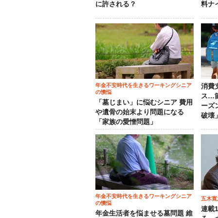
に許される？
料ナ
年金不安時代を生きるワーキングシニア
消費
の懊悩
ス…
「墓じまい」に悩むシニア 費用
ーズ
や遺骨の始末より問題になる
破壊
「家族の愛憎問題」
年金不安時代を生きるワーキングシニア
五木寛
の懊悩
連載
年金生活者を悩ませる墓問題 維