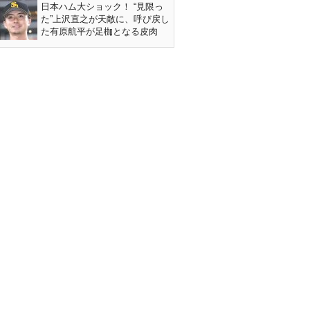
日本ハム大ショック！ “見限っ
た”上沢直之が天敵に、呼び戻し
た有原航平が足枷となる皮肉