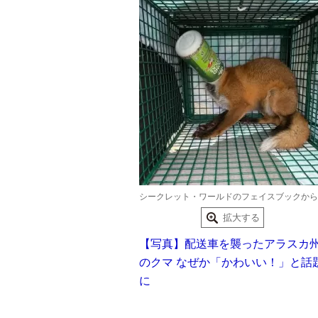
シークレット・ワールドのフェイスブックから
拡大する
【写真】配送車を襲ったアラスカ
のクマ なぜか「かわいい！」と話
に