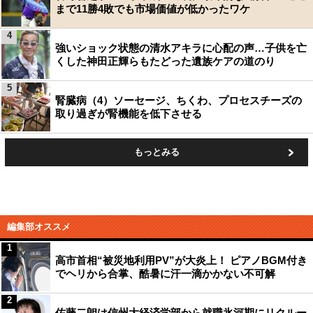
まで11勝4敗でも市場価値が低かったワケ
4
強いショック状態の清水アキラに心配の声…子供を亡
くした神田正輝らもたどった遺族ケアの道のり
5
腎臓病（4）ソーセージ、ちくわ、プロセスチーズの
取り過ぎが腎機能を低下させる
もっとみる
編集部オススメ
1
高市首相“被災地利用PV”が大炎上！ ピアノBGM付き
でヘリから合掌、酷暑に汗一滴かかない不可解
2
佐藤二朗は信州大経済学部から就職氷河期にリクルー