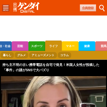
治・社会
芸能
スポーツ
ライフ
マネー
健康
競馬
ボートレース
競輪
オートレース
暮らし
グルメ
アミューズメント
コラム
持ち主不明の古い携帯電話を自宅で発見！米国人女性が投稿した
「事件」の謎がSNSで大バズり