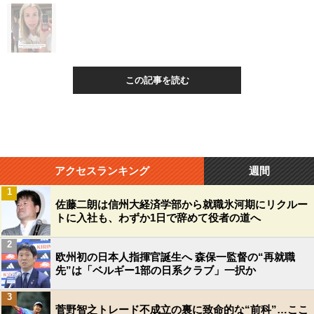
この記事を読む
アクセスランキング
週間
1
佐藤二朗は信州大経済学部から就職氷河期にリクルー
トに入社も、わずか1日で辞めて役者の道へ
2
欧州初の日本人指揮官誕生へ 森保一監督の“再就職
先”は「ベルギー1部の日系クラブ」一択か
3
菅野智之トレード不成立の裏に致命的な“前科”…ここ