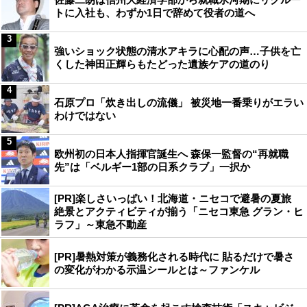
トに入社も、わずか1日で辞めて役者の道へ
3
強いショック状態の清水アキラに心配の声…子供を亡
くした神田正輝らもたどった遺族ケアの道のり
4
石原プロ「炊き出しの流儀」 被災地一番乗りがエラい
わけではない
5
欧州初の日本人指揮官誕生へ 森保一監督の“再就職
先”は「ベルギー1部の日系クラブ」一択か
[PR]楽しさいっぱい！北海道・ニセコで避暑の夏旅
絶景とアクティビティが揃う「ニセコ東急 グラン・ヒ
ラフ」～東急不動産
[PR]暑熱対策が義務化される時代に 貼るだけで暑さ
の変化がわかる示温シールとは～ファンケル