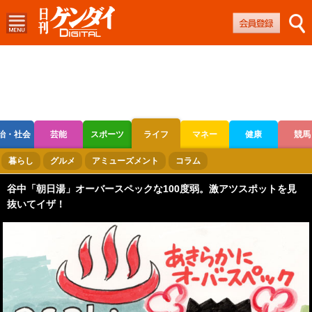
治・社会
芸能
スポーツ
ライフ
マネー
健康
競馬
ボートレース
競輪
オートレース
暮らし
グルメ
アミューズメント
コラム
谷中「朝日湯」オーバースペックな100度弱。激アツスポットを見
抜いてイザ！