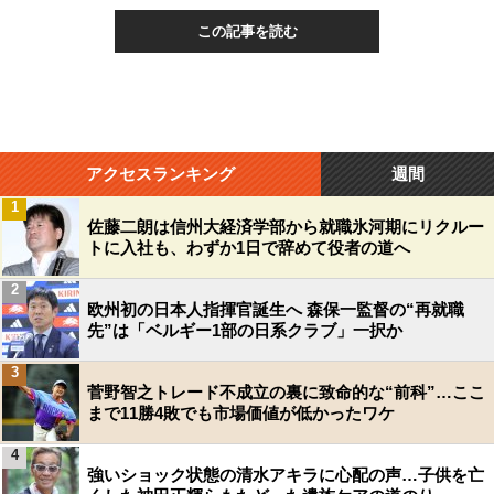
この記事を読む
アクセスランキング
週間
1
佐藤二朗は信州大経済学部から就職氷河期にリクルー
トに入社も、わずか1日で辞めて役者の道へ
2
欧州初の日本人指揮官誕生へ 森保一監督の“再就職
先”は「ベルギー1部の日系クラブ」一択か
3
菅野智之トレード不成立の裏に致命的な“前科”…ここ
まで11勝4敗でも市場価値が低かったワケ
4
強いショック状態の清水アキラに心配の声…子供を亡