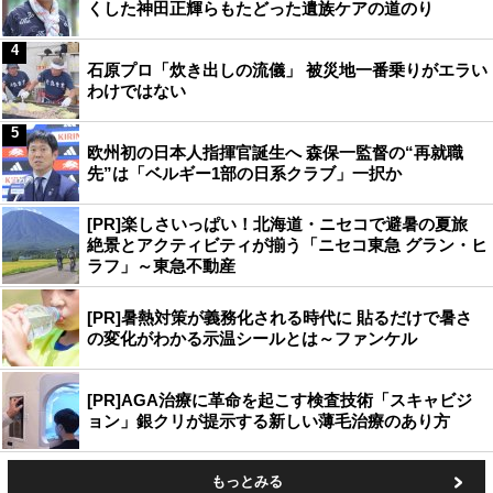
くした神田正輝らもたどった遺族ケアの道のり
4
石原プロ「炊き出しの流儀」 被災地一番乗りがエラい
わけではない
5
欧州初の日本人指揮官誕生へ 森保一監督の“再就職
先”は「ベルギー1部の日系クラブ」一択か
[PR]楽しさいっぱい！北海道・ニセコで避暑の夏旅
絶景とアクティビティが揃う「ニセコ東急 グラン・ヒ
ラフ」～東急不動産
[PR]暑熱対策が義務化される時代に 貼るだけで暑さ
の変化がわかる示温シールとは～ファンケル
[PR]AGA治療に革命を起こす検査技術「スキャビジ
ョン」銀クリが提示する新しい薄毛治療のあり方
もっとみる