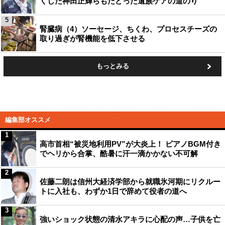
くした神田正輝らもたどった遺族ケアの道のり
5
腎臓病（4）ソーセージ、ちくわ、プロセスチーズの
取り過ぎが腎機能を低下させる
もっとみる
編集部オススメ
1
高市首相“被災地利用PV”が大炎上！ ピアノBGM付き
でヘリから合掌、酷暑に汗一滴かかない不可解
2
佐藤二朗は信州大経済学部から就職氷河期にリクルー
トに入社も、わずか1日で辞めて役者の道へ
3
強いショック状態の清水アキラに心配の声…子供を亡