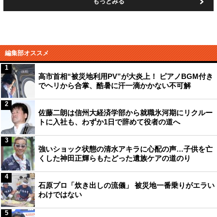
もっとみる
編集部オススメ
1
高市首相“被災地利用PV”が大炎上！ ピアノBGM付き
でヘリから合掌、酷暑に汗一滴かかない不可解
2
佐藤二朗は信州大経済学部から就職氷河期にリクルー
トに入社も、わずか1日で辞めて役者の道へ
3
強いショック状態の清水アキラに心配の声…子供を亡
くした神田正輝らもたどった遺族ケアの道のり
4
石原プロ「炊き出しの流儀」 被災地一番乗りがエラい
わけではない
5