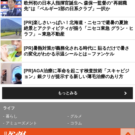
欧州初の日本人指揮官誕生へ 森保一監督の“再就職
先”は「ベルギー1部の日系クラブ」一択か
[PR]楽しさいっぱい！北海道・ニセコで避暑の夏旅
絶景とアクティビティが揃う「ニセコ東急 グラン・ヒ
ラフ」～東急不動産
[PR]暑熱対策が義務化される時代に 貼るだけで暑さ
の変化がわかる示温シールとは～ファンケル
[PR]AGA治療に革命を起こす検査技術「スキャビジ
ョン」銀クリが提示する新しい薄毛治療のあり方
もっとみる
ライフ
暮らし
グルメ
アミューズメント
コラム