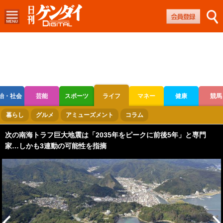
治・社会
芸能
スポーツ
ライフ
マネー
健康
競馬
ボートレース
競輪
オートレース
暮らし
グルメ
アミューズメント
コラム
次の南海トラフ巨大地震は「2035年をピークに前後5年」と専門
家…しかも3連動の可能性を指摘