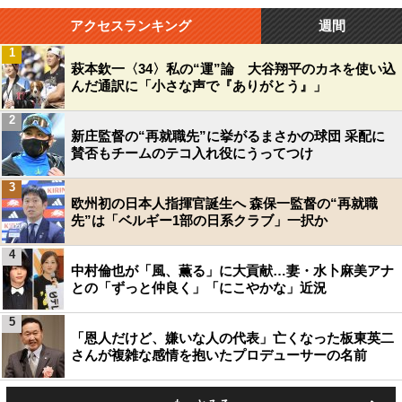
アクセスランキング
週間
1
萩本欽一〈34〉私の“運”論 大谷翔平のカネを使い込
んだ通訳に「小さな声で『ありがとう』」
2
新庄監督の“再就職先”に挙がるまさかの球団 采配に
賛否もチームのテコ入れ役にうってつけ
3
欧州初の日本人指揮官誕生へ 森保一監督の“再就職
先”は「ベルギー1部の日系クラブ」一択か
4
中村倫也が「風、薫る」に大貢献…妻・水卜麻美アナ
との「ずっと仲良く」「にこやかな」近況
5
「恩人だけど、嫌いな人の代表」亡くなった板東英二
さんが複雑な感情を抱いたプロデューサーの名前