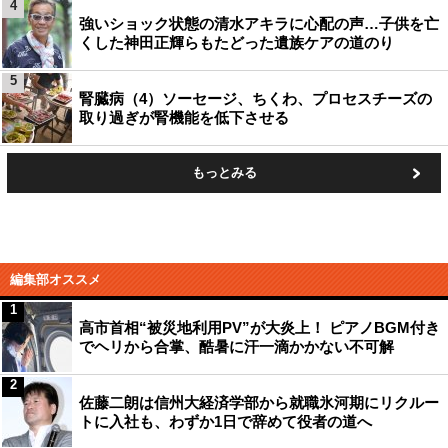
4
強いショック状態の清水アキラに心配の声…子供を亡
くした神田正輝らもたどった遺族ケアの道のり
5
腎臓病（4）ソーセージ、ちくわ、プロセスチーズの
取り過ぎが腎機能を低下させる
もっとみる
編集部オススメ
1
高市首相“被災地利用PV”が大炎上！ ピアノBGM付き
でヘリから合掌、酷暑に汗一滴かかない不可解
2
佐藤二朗は信州大経済学部から就職氷河期にリクルー
トに入社も、わずか1日で辞めて役者の道へ