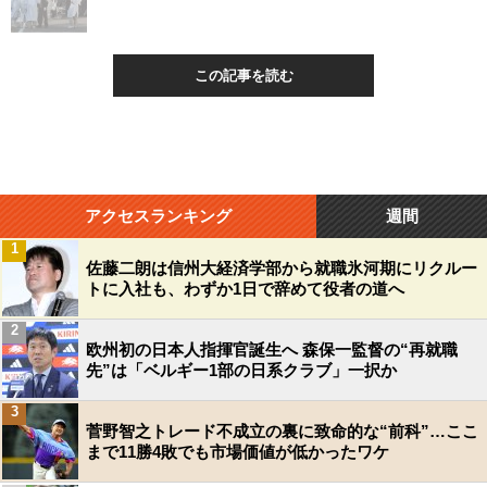
この記事を読む
アクセスランキング
週間
1
佐藤二朗は信州大経済学部から就職氷河期にリクルー
トに入社も、わずか1日で辞めて役者の道へ
2
欧州初の日本人指揮官誕生へ 森保一監督の“再就職
岐阜県警の捜査を受け、警察官と話す白装束の団体のメンバー（Ｃ）共同
先”は「ベルギー1部の日系クラブ」一択か
通信社
3
菅野智之トレード不成立の裏に致命的な“前科”…ここ
まで11勝4敗でも市場価値が低かったワケ