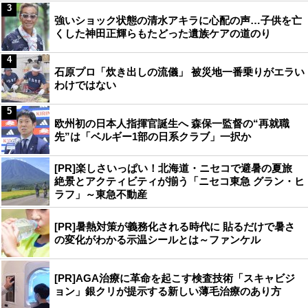
3
強いショック状態の清水アキラに心配の声…子供を亡
くした神田正輝らもたどった遺族ケアの道のり
4
石原プロ「炊き出しの流儀」 被災地一番乗りがエラい
わけではない
5
欧州初の日本人指揮官誕生へ 森保一監督の“再就職
先”は「ベルギー1部の日系クラブ」一択か
[PR]楽しさいっぱい！北海道・ニセコで避暑の夏旅
絶景とアクティビティが揃う「ニセコ東急 グラン・ヒ
ラフ」～東急不動産
[PR]暑熱対策が義務化される時代に 貼るだけで暑さ
の変化がわかる示温シールとは～ファンケル
[PR]AGA治療に革命を起こす検査技術「スキャビジ
ョン」銀クリが提示する新しい薄毛治療のあり方