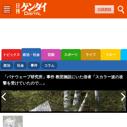
トピックス
政治・社会
芸能
スポーツ
ライフ
マネー
ボートレース
競輪
オートレース
政治
社会
事件
コラム
「パナウェーブ研究所」事件 教団施設にいた信者「スカラー波の攻
撃を受けていたので…」