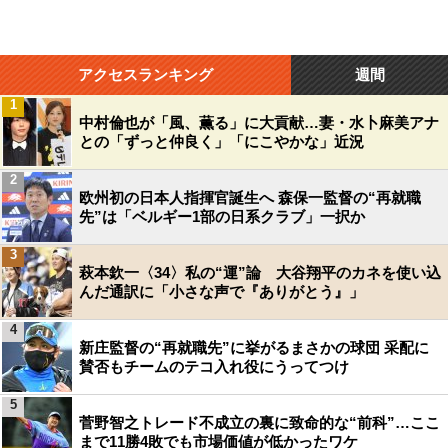
アクセスランキング
週間
1
中村倫也が「風、薫る」に大貢献…妻・水卜麻美アナ
との「ずっと仲良く」「にこやかな」近況
2
欧州初の日本人指揮官誕生へ 森保一監督の“再就職
先”は「ベルギー1部の日系クラブ」一択か
3
萩本欽一〈34〉私の“運”論 大谷翔平のカネを使い込
んだ通訳に「小さな声で『ありがとう』」
4
新庄監督の“再就職先”に挙がるまさかの球団 采配に
賛否もチームのテコ入れ役にうってつけ
5
菅野智之トレード不成立の裏に致命的な“前科”…ここ
まで11勝4敗でも市場価値が低かったワケ