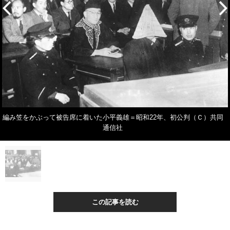
編み笠をかぶって被告席に着いた小平義雄＝昭和22年、初公判（Ｃ）共同
通信社
この記事を読む