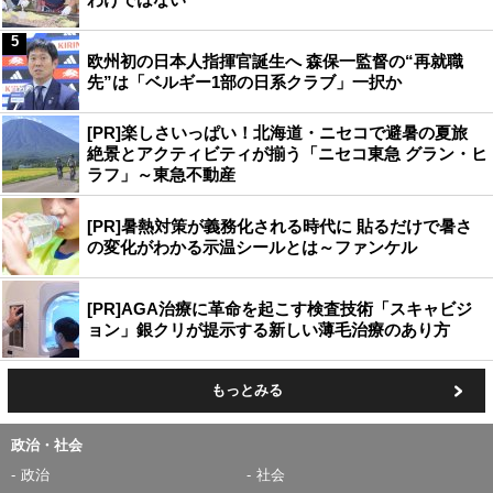
5
欧州初の日本人指揮官誕生へ 森保一監督の“再就職
先”は「ベルギー1部の日系クラブ」一択か
[PR]楽しさいっぱい！北海道・ニセコで避暑の夏旅
絶景とアクティビティが揃う「ニセコ東急 グラン・ヒ
ラフ」～東急不動産
[PR]暑熱対策が義務化される時代に 貼るだけで暑さ
の変化がわかる示温シールとは～ファンケル
[PR]AGA治療に革命を起こす検査技術「スキャビジ
ョン」銀クリが提示する新しい薄毛治療のあり方
もっとみる
政治・社会
政治
社会