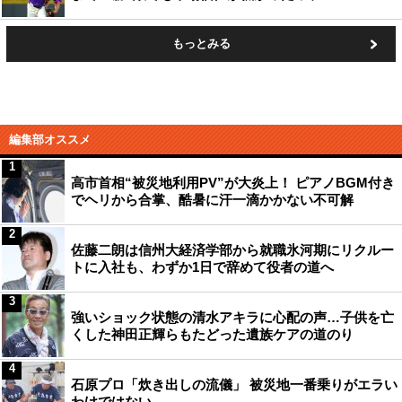
もっとみる
編集部オススメ
1
高市首相“被災地利用PV”が大炎上！ ピアノBGM付き
でヘリから合掌、酷暑に汗一滴かかない不可解
2
佐藤二朗は信州大経済学部から就職氷河期にリクルー
トに入社も、わずか1日で辞めて役者の道へ
3
強いショック状態の清水アキラに心配の声…子供を亡
くした神田正輝らもたどった遺族ケアの道のり
4
石原プロ「炊き出しの流儀」 被災地一番乗りがエラい
わけではない