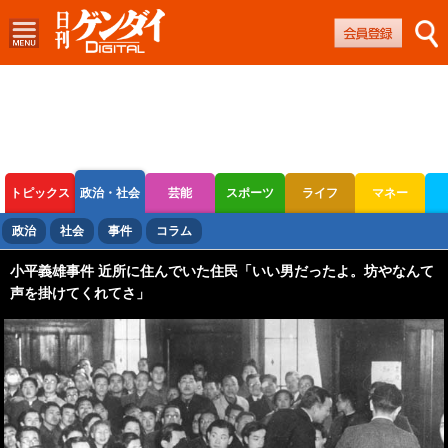
トピックス
政治・社会
芸能
スポーツ
ライフ
マネー
ボートレース
競輪
オートレース
政治
社会
事件
コラム
小平義雄事件 近所に住んでいた住民「いい男だったよ。坊やなんて
声を掛けてくれてさ」