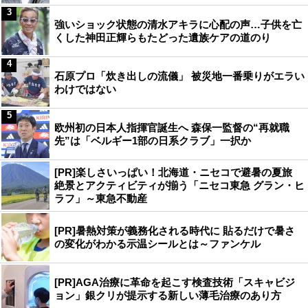
3
強いショック状態の清水アキラに心配の声…子供を亡
くした神田正輝らもたどった遺族ケアの道のり
4
石原プロ「炊き出しの流儀」 被災地一番乗りがエラい
わけではない
5
欧州初の日本人指揮官誕生へ 森保一監督の“再就職
先”は「ベルギー1部の日系クラブ」一択か
[PR]楽しさいっぱい！北海道・ニセコで避暑の夏旅
絶景とアクティビティが揃う「ニセコ東急 グラン・ヒ
ラフ」～東急不動産
[PR]暑熱対策が義務化される時代に 貼るだけで暑さ
の変化がわかる示温シールとは～ファンケル
[PR]AGA治療に革命を起こす検査技術「スキャビジ
ョン」銀クリが提示する新しい薄毛治療のあり方