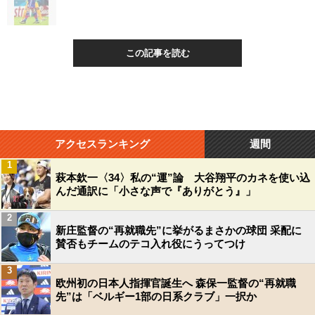
この記事を読む
アクセスランキング
週間
1
萩本欽一〈34〉私の“運”論 大谷翔平のカネを使い込
んだ通訳に「小さな声で『ありがとう』」
2
新庄監督の“再就職先”に挙がるまさかの球団 采配に
賛否もチームのテコ入れ役にうってつけ
3
欧州初の日本人指揮官誕生へ 森保一監督の“再就職
先”は「ベルギー1部の日系クラブ」一択か