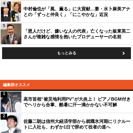
4
中村倫也が「風、薫る」に大貢献…妻・水卜麻美アナ
との「ずっと仲良く」「にこやかな」近況
5
「恩人だけど、嫌いな人の代表」亡くなった板東英二
さんが複雑な感情を抱いたプロデューサーの名前
もっとみる
編集部オススメ
1
高市首相“被災地利用PV”が大炎上！ ピアノBGM付き
でヘリから合掌、酷暑に汗一滴かかない不可解
2
佐藤二朗は信州大経済学部から就職氷河期にリクルー
トに入社も、わずか1日で辞めて役者の道へ