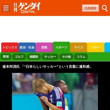
トピックス
政治・社会
芸能
スポーツ
ライフ
マネー
ボートレース
競輪
オートレース
野球
ゴルフ
格闘技
サッカー
その他
コラム
釜本邦茂氏 「“日本らしいサッカー”という言葉に違和感」