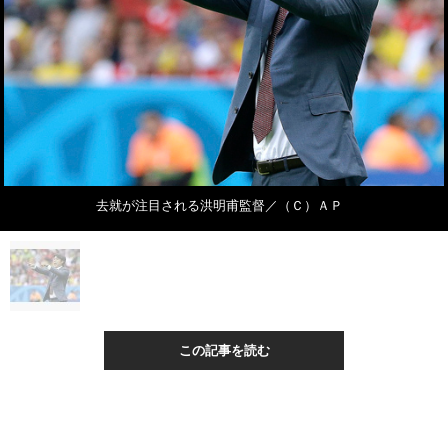
去就が注目される洪明甫監督／（Ｃ）ＡＰ
この記事を読む