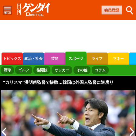
トピックス
政治・社会
芸能
スポーツ
ライフ
マネー
ボートレース
競輪
オートレース
野球
ゴルフ
格闘技
サッカー
その他
コラム
“カリスマ”洪明甫監督で惨敗…韓国は外国人監督に逆戻り