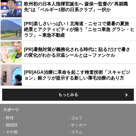
欧州初の日本人指揮官誕生へ 森保一監督の“再就職
先”は「ベルギー1部の日系クラブ」一択か
[PR]楽しさいっぱい！北海道・ニセコで避暑の夏旅
絶景とアクティビティが揃う「ニセコ東急 グラン・ヒ
ラフ」～東急不動産
[PR]暑熱対策が義務化される時代に 貼るだけで暑さ
の変化がわかる示温シールとは～ファンケル
[PR]AGA治療に革命を起こす検査技術「スキャビジ
ョン」銀クリが提示する新しい薄毛治療のあり方
もっとみる
スポーツ
野球
ゴルフ
格闘技
サッカー
その他
コラム