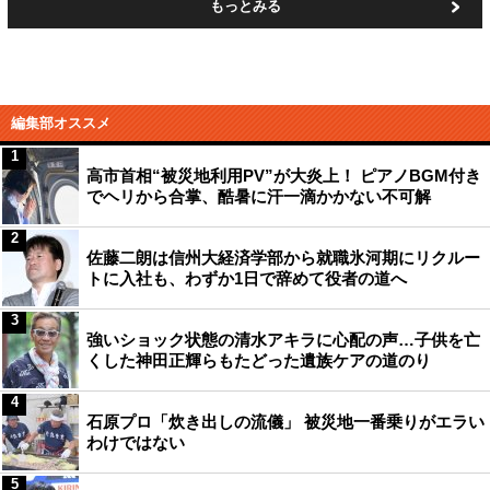
もっとみる
編集部オススメ
1
高市首相“被災地利用PV”が大炎上！ ピアノBGM付き
でヘリから合掌、酷暑に汗一滴かかない不可解
2
佐藤二朗は信州大経済学部から就職氷河期にリクルー
トに入社も、わずか1日で辞めて役者の道へ
3
強いショック状態の清水アキラに心配の声…子供を亡
くした神田正輝らもたどった遺族ケアの道のり
4
石原プロ「炊き出しの流儀」 被災地一番乗りがエラい
わけではない
5