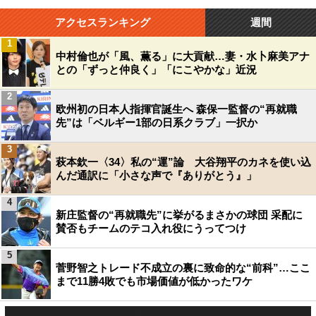
アクセスランキング
週間
1
中村倫也が「風、薫る」に大貢献…妻・水卜麻美アナ
との「ずっと仲良く」「にこやかな」近況
2
欧州初の日本人指揮官誕生へ 森保一監督の“再就職
先”は「ベルギー1部の日系クラブ」一択か
3
萩本欽一〈34〉私の“運”論 大谷翔平のカネを使い込
んだ通訳に「小さな声で『ありがとう』」
4
新庄監督の“再就職先”に挙がるまさかの球団 采配に
賛否もチームのテコ入れ役にうってつけ
5
菅野智之トレード不成立の裏に致命的な“前科”…ここ
まで11勝4敗でも市場価値が低かったワケ