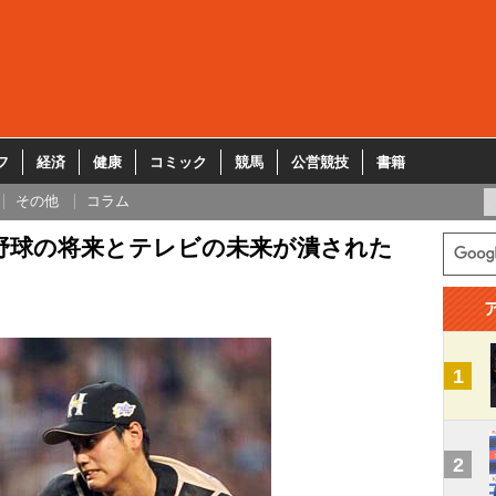
フ
経済
健康
コミック
競馬
公営競技
書籍
その他
コラム
野球の将来とテレビの未来が潰された
1
2