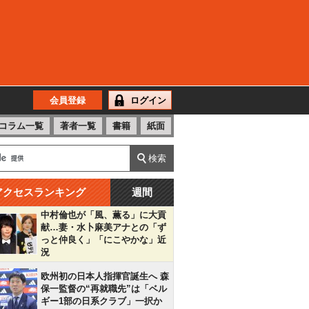
会員登録
ログイン
コラム一覧
著者一覧
書籍
紙面
アクセスランキング
週間
中村倫也が「風、薫る」に大貢
献…妻・水卜麻美アナとの「ず
っと仲良く」「にこやかな」近
況
欧州初の日本人指揮官誕生へ 森
保一監督の“再就職先”は「ベル
ギー1部の日系クラブ」一択か