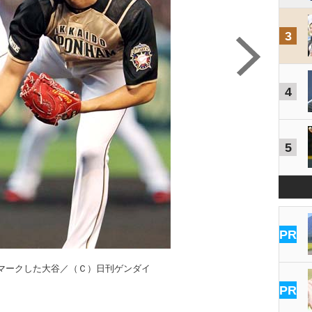
3
4
5
PR
マークした大谷／（Ｃ）日刊ゲンダイ
PR