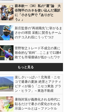
萩本欽一〈34〉私の“運”論 大
谷翔平のカネを使い込んだ通訳
に「小さな声で『ありがと
う』」
新庄監督の“再就職先”に挙がるま
さかの球団 采配に賛否もチーム
のテコ入れ役にうってつけ
菅野智之トレード不成立の裏に
致命的な“前科”…ここまで11勝4
敗でも市場価値が低かったワケ
もっと見る
楽しさいっぱい！北海道・ニセ
コで避暑の夏旅 絶景とアクティ
ビティが揃う「ニセコ東急 グラ
ン・ヒラフ」～東急不動産
暑熱対策が義務化される時代に
貼るだけで暑さの変化がわかる
示温シールとは～ファンケル