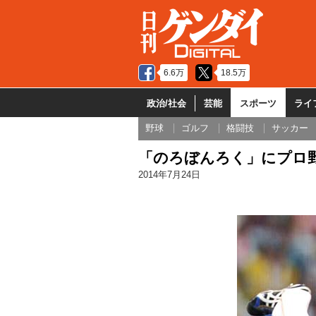
6.6万
18.5万
政治/社会
芸能
スポーツ
ライ
野球
ゴルフ
格闘技
サッカー
「のろぼんろく」にプロ
2014年7月24日