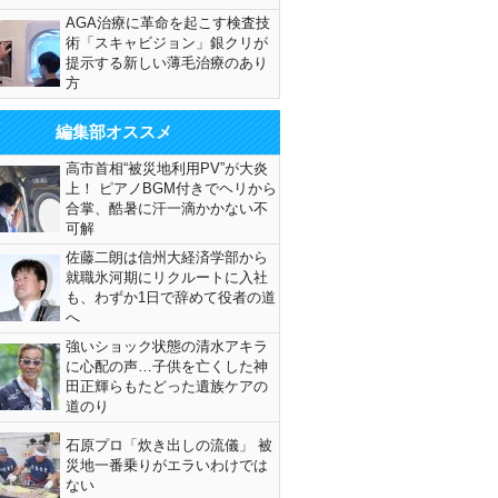
AGA治療に革命を起こす検査技
術「スキャビジョン」銀クリが
提示する新しい薄毛治療のあり
方
編集部オススメ
高市首相“被災地利用PV”が大炎
上！ ピアノBGM付きでヘリから
合掌、酷暑に汗一滴かかない不
可解
佐藤二朗は信州大経済学部から
就職氷河期にリクルートに入社
も、わずか1日で辞めて役者の道
へ
強いショック状態の清水アキラ
に心配の声…子供を亡くした神
田正輝らもたどった遺族ケアの
道のり
石原プロ「炊き出しの流儀」 被
災地一番乗りがエラいわけでは
ない