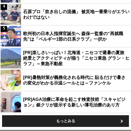
4
石原プロ「炊き出しの流儀」 被災地一番乗りがエラい
わけではない
5
欧州初の日本人指揮官誕生へ 森保一監督の“再就職
先”は「ベルギー1部の日系クラブ」一択か
[PR]楽しさいっぱい！北海道・ニセコで避暑の夏旅
絶景とアクティビティが揃う「ニセコ東急 グラン・ヒ
ラフ」～東急不動産
[PR]暑熱対策が義務化される時代に 貼るだけで暑さ
の変化がわかる示温シールとは～ファンケル
[PR]AGA治療に革命を起こす検査技術「スキャビジ
ョン」銀クリが提示する新しい薄毛治療のあり方
もっとみる