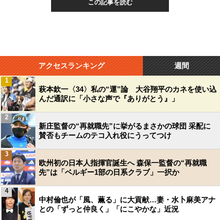
この記事を読む
アクセスランキング
週間
1
萩本欽一〈34〉私の“運”論 大谷翔平のカネを使い込
んだ通訳に「小さな声で『ありがとう』」
2
新庄監督の“再就職先”に挙がるまさかの球団 采配に
賛否もチームのテコ入れ役にうってつけ
3
欧州初の日本人指揮官誕生へ 森保一監督の“再就職
先”は「ベルギー1部の日系クラブ」一択か
4
中村倫也が「風、薫る」に大貢献…妻・水卜麻美アナ
との「ずっと仲良く」「にこやかな」近況