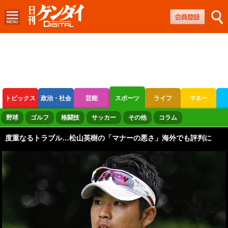
トピックス
政治・社会
芸能
スポーツ
ライフ
マネー
ボートレース
競輪
オートレース
野球
ゴルフ
格闘技
サッカー
その他
コラム
度重なるトラブル…松山英樹の「マナーの悪さ」海外でも評判に