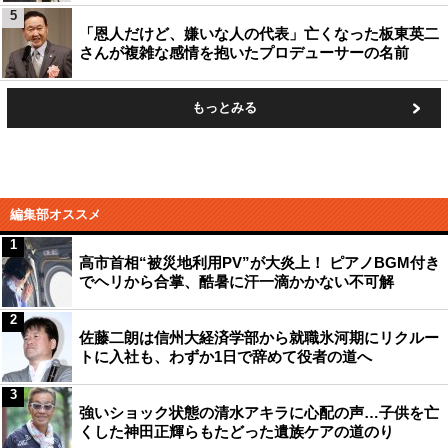
5
「恩人だけど、嫌いな人の代表」亡くなった板東英二
さんが複雑な感情を抱いたプロデューサーの名前
もっとみる
編集部オススメ
1
高市首相“被災地利用PV”が大炎上！ ピアノBGM付き
でヘリから合掌、酷暑に汗一滴かかない不可解
2
佐藤二朗は信州大経済学部から就職氷河期にリクルー
トに入社も、わずか1日で辞めて役者の道へ
3
強いショック状態の清水アキラに心配の声…子供を亡
くした神田正輝らもたどった遺族ケアの道のり