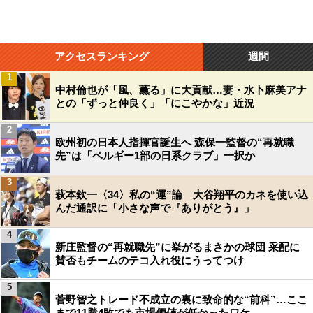
アクセスランキング
週間
1
中村倫也が「風、薫る」に大貢献…妻・水卜麻美アナ
との「ずっと仲良く」「にこやかな」近況
2
欧州初の日本人指揮官誕生へ 森保一監督の“再就職
先”は「ベルギー1部の日系クラブ」一択か
3
萩本欽一〈34〉私の“運”論 大谷翔平のカネを使い込
んだ通訳に「小さな声で『ありがとう』」
4
新庄監督の“再就職先”に挙がるまさかの球団 采配に
賛否もチームのテコ入れ役にうってつけ
5
菅野智之トレード不成立の裏に致命的な“前科”…ここ
まで11勝4敗でも市場価値が低かったワケ