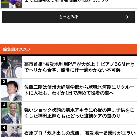
もっとみる
編集部オススメ
1
高市首相“被災地利用PV”が大炎上！ ピアノBGM付き
でヘリから合掌、酷暑に汗一滴かかない不可解
2
佐藤二朗は信州大経済学部から就職氷河期にリクルー
トに入社も、わずか1日で辞めて役者の道へ
3
強いショック状態の清水アキラに心配の声…子供を亡
くした神田正輝らもたどった遺族ケアの道のり
4
石原プロ「炊き出しの流儀」 被災地一番乗りがエラい