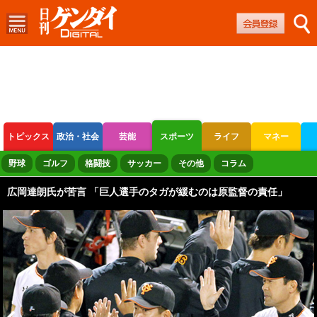
トピックス
政治・社会
芸能
スポーツ
ライフ
マネー
ボートレース
競輪
オートレース
野球
ゴルフ
格闘技
サッカー
その他
コラム
広岡達朗氏が苦言 「巨人選手のタガが緩むのは原監督の責任」