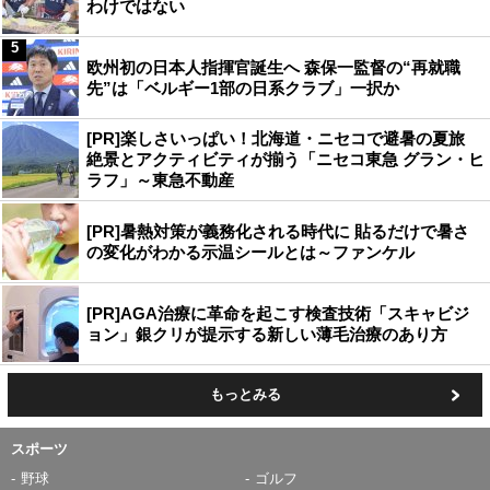
わけではない
5
欧州初の日本人指揮官誕生へ 森保一監督の“再就職
先”は「ベルギー1部の日系クラブ」一択か
[PR]楽しさいっぱい！北海道・ニセコで避暑の夏旅
絶景とアクティビティが揃う「ニセコ東急 グラン・ヒ
ラフ」～東急不動産
[PR]暑熱対策が義務化される時代に 貼るだけで暑さ
の変化がわかる示温シールとは～ファンケル
[PR]AGA治療に革命を起こす検査技術「スキャビジ
ョン」銀クリが提示する新しい薄毛治療のあり方
もっとみる
スポーツ
野球
ゴルフ