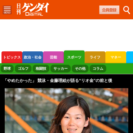
トピックス
政治・社会
芸能
スポーツ
ライフ
マネー
ボートレース
競輪
オートレース
野球
ゴルフ
格闘技
サッカー
その他
コラム
「やめたかった」 競泳・金藤理絵が語る“リオ金”の前と後