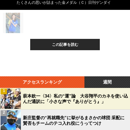
たくさんの思いが詰まった金メダル（Ｃ）日刊ゲンダイ
この記事を読む
アクセスランキング
週間
1
萩本欽一〈34〉私の“運”論 大谷翔平のカネを使い込
んだ通訳に「小さな声で『ありがとう』」
2
新庄監督の“再就職先”に挙がるまさかの球団 采配に
賛否もチームのテコ入れ役にうってつけ