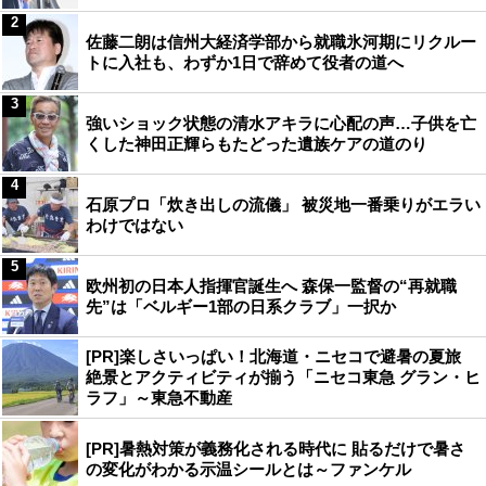
2
佐藤二朗は信州大経済学部から就職氷河期にリクルー
トに入社も、わずか1日で辞めて役者の道へ
3
強いショック状態の清水アキラに心配の声…子供を亡
くした神田正輝らもたどった遺族ケアの道のり
4
石原プロ「炊き出しの流儀」 被災地一番乗りがエラい
わけではない
5
欧州初の日本人指揮官誕生へ 森保一監督の“再就職
先”は「ベルギー1部の日系クラブ」一択か
[PR]楽しさいっぱい！北海道・ニセコで避暑の夏旅
絶景とアクティビティが揃う「ニセコ東急 グラン・ヒ
ラフ」～東急不動産
[PR]暑熱対策が義務化される時代に 貼るだけで暑さ
の変化がわかる示温シールとは～ファンケル