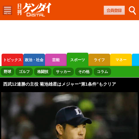
トピックス
政治・社会
芸能
スポーツ
ライフ
マネー
ボートレース
競輪
オートレース
野球
ゴルフ
格闘技
サッカー
その他
コラム
西武12連勝の主役 菊池雄星はメジャー“第1条件”もクリア