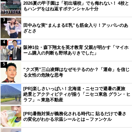
2026夏の甲子園は「初出場校」でも侮れない！ 4校と
もハンデをはね返すポテンシャル十分
3
田中みな実“まんまるE乳”も筋金入り！アッパレのあ
ざとさ
4
阪神1位・森下翔太を英才教育 父親が明かす「マイホ
ーム購入の判断も野球ありきでした」
5
“クズ男”三山凌輝はなぜモテるのか？「運命」を信じ
る女性の危険な思考
[PR]楽しさいっぱい！北海道・ニセコで避暑の夏旅
絶景とアクティビティが揃う「ニセコ東急 グラン・ヒ
ラフ」～東急不動産
[PR]暑熱対策が義務化される時代に 貼るだけで暑さ
の変化がわかる示温シールとは～ファンケル