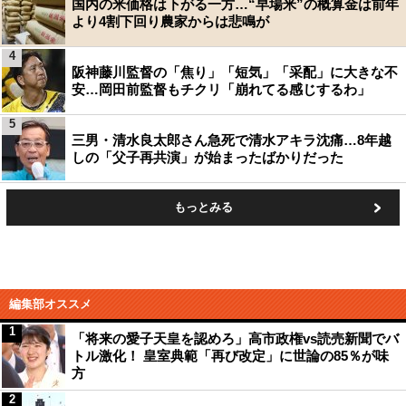
国内の米価格は下がる一方…“早場米”の概算金は前年
より4割下回り農家からは悲鳴が
4
阪神藤川監督の「焦り」「短気」「采配」に大きな不
安…岡田前監督もチクリ「崩れてる感じするわ」
5
三男・清水良太郎さん急死で清水アキラ沈痛…8年越
しの「父子再共演」が始まったばかりだった
もっとみる
編集部オススメ
1
「将来の愛子天皇を認めろ」高市政権vs読売新聞でバ
トル激化！ 皇室典範「再び改定」に世論の85％が味
方
2