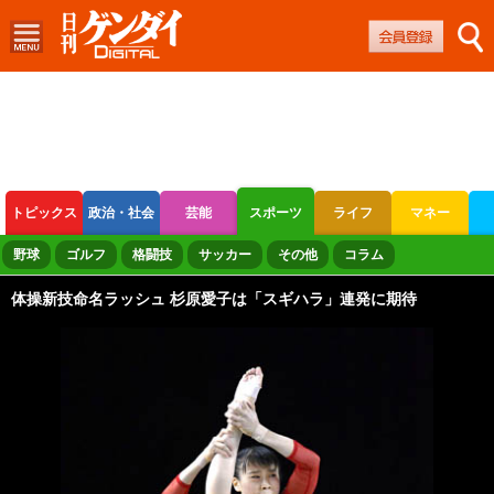
トピックス
政治・社会
芸能
スポーツ
ライフ
マネー
ボートレース
競輪
オートレース
野球
ゴルフ
格闘技
サッカー
その他
コラム
体操新技命名ラッシュ 杉原愛子は「スギハラ」連発に期待