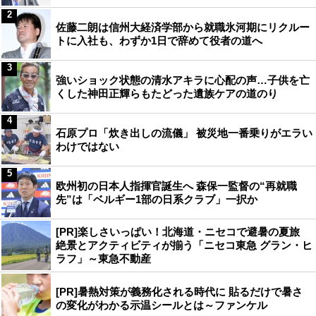
2
佐藤二朗は信州大経済学部から就職氷河期にリクルー
トに入社も、わずか1日で辞めて役者の道へ
3
強いショック状態の清水アキラに心配の声…子供を亡
くした神田正輝らもたどった遺族ケアの道のり
4
石原プロ「炊き出しの流儀」 被災地一番乗りがエラい
わけではない
5
欧州初の日本人指揮官誕生へ 森保一監督の“再就職
先”は「ベルギー1部の日系クラブ」一択か
[PR]楽しさいっぱい！北海道・ニセコで避暑の夏旅
絶景とアクティビティが揃う「ニセコ東急 グラン・ヒ
ラフ」～東急不動産
[PR]暑熱対策が義務化される時代に 貼るだけで暑さ
の変化がわかる示温シールとは～ファンケル