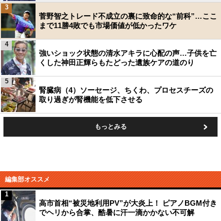
3
菅野智之トレード不成立の裏に致命的な“前科”…ここ
まで11勝4敗でも市場価値が低かったワケ
4
強いショック状態の清水アキラに心配の声…子供を亡
くした神田正輝らもたどった遺族ケアの道のり
5
腎臓病（4）ソーセージ、ちくわ、プロセスチーズの
取り過ぎが腎機能を低下させる
もっとみる
編集部オススメ
1
高市首相“被災地利用PV”が大炎上！ ピアノBGM付き
でヘリから合掌、酷暑に汗一滴かかない不可解