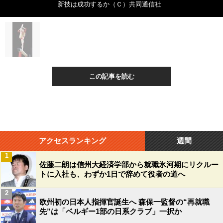
新技は成功するか（Ｃ）共同通信社
この記事を読む
アクセスランキング
週間
1
佐藤二朗は信州大経済学部から就職氷河期にリクルー
トに入社も、わずか1日で辞めて役者の道へ
2
欧州初の日本人指揮官誕生へ 森保一監督の“再就職
先”は「ベルギー1部の日系クラブ」一択か